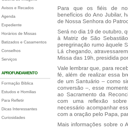
Para que os fiéis de no
Avisos e Recados
benefícios do Ano Jubilar,
Agenda
de Nossa Senhora do Patroc
Expediente
Será no dia 19 de outubro, q
Horários de Missas
à Matriz de São Sebastião,
Batizados e Casamentos
peregrinação rumo àquele Sa
Conselhos
Lá chegando, atravessaremo
Missa das 19h, presidida po
Serviços
Vale lembrar que, para receb
APROFUNDAMENTO
fé, além de realizar essa 
de um Santuário – como sin
Formação Bíblica
conversão –, esse momento 
Estudos e Homilias
ao Sacramento da Reconcil
Para Refletir
com uma reflexão sobre 
necessário acompanhar essa
Dicas Interessantes
com a oração pelo Papa, par
Curiosidades
Mais informações sobre o An