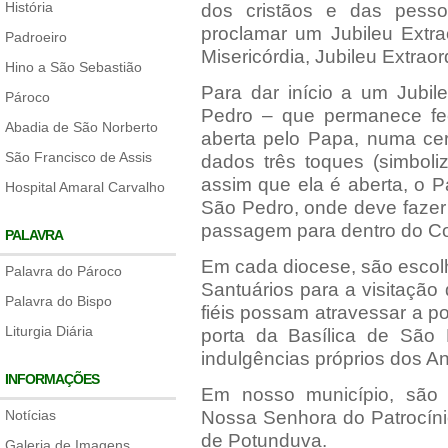
História
dos cristãos e das pess
proclamar um Jubileu Extra
Padroeiro
Misericórdia, Jubileu Extrao
Hino a São Sebastião
Para dar início a um Jubile
Pároco
Pedro – que permanece fe
Abadia de São Norberto
aberta pelo Papa, numa cer
São Francisco de Assis
dados três toques (simboli
assim que ela é aberta, o P
Hospital Amaral Carvalho
São Pedro, onde deve fazer
passagem para dentro do Co
PALAVRA
Em cada diocese, são escol
Palavra do Pároco
Santuários para a visitação
Palavra do Bispo
fiéis possam atravessar a p
Liturgia Diária
porta da Basílica de São 
indulgências próprios dos An
INFORMAÇÕES
Em nosso município, são S
Notícias
Nossa Senhora do Patrocínio 
de Potunduva.
Galeria de Imagens