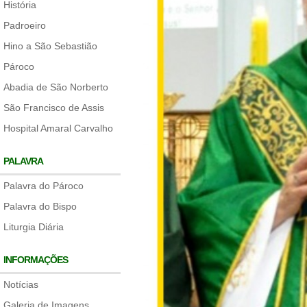
História
Padroeiro
Hino a São Sebastião
Pároco
Abadia de São Norberto
São Francisco de Assis
Hospital Amaral Carvalho
PALAVRA
Palavra do Pároco
Palavra do Bispo
Liturgia Diária
INFORMAÇÕES
Notícias
Galeria de Imagens