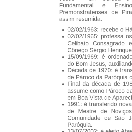
Fundamental e Ensi
Premonstratenses de Pira
assim resumida:
02/02/1963: recebe o Há
02/02/1965: professa o
Celibato Consagrado 
Cônego Sérgio Henrique
15/09/1969: é ordenad
do Bom Jesus, auxiliand
Década de 1970: é trans
de Pároco da Paróquia 
Final da década de 198
assume como Pároco da
em Boa Vista de Apareci
1991: é transferido nov
de Mestre de Noviços 
Comunidade de São Joã
Paróquia.
13/07/2002: é eleito Ab