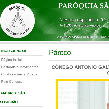
PARÓQUIA SÃ
"Jesus respondeu: 'O 
Jo 18,36a (Cristo Rei-Ano B)
A BOA NOTÍCIA SE FEZ SITE ★
SEXT
Pároco
NAVEGUE NO SITE
Página Inicial
CÔNEGO ANTONIO GALV
Pastorais e Movimentos
Colaborações e Vídeos
Fale Conosco
MATRIZ DE SÃO
SEBASTIÃO