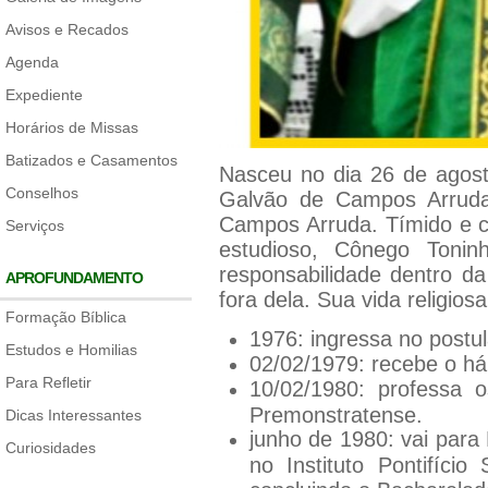
Avisos e Recados
Agenda
Expediente
Horários de Missas
Batizados e Casamentos
Nasceu no dia 26 de agost
Conselhos
Galvão de Campos Arruda
Campos Arruda. Tímido e 
Serviços
estudioso, Cônego Tonin
responsabilidade dentro 
APROFUNDAMENTO
fora dela. Sua vida religio
Formação Bíblica
1976: ingressa no postu
Estudos e Homilias
02/02/1979: recebe o há
Para Refletir
10/02/1980: professa 
Premonstratense.
Dicas Interessantes
junho de 1980: vai para 
Curiosidades
no Instituto Pontifíci