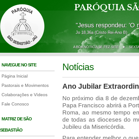
PARÓQUIA SÃ
"Jesus respondeu: 'O 
Jo 18,36a (Cristo Rei-Ano B)
A BOA NOTÍCIA SE FEZ SITE ★
SEXT
Notícias
NAVEGUE NO SITE
Página Inicial
Ano Jubilar Extraordin
Pastorais e Movimentos
Colaborações e Vídeos
No próximo dia 8 de dezemb
Fale Conosco
Papa Francisco abrirá a Por
Roma, ao mesmo tempo em 
MATRIZ DE SÃO
de todas as dioceses do m
Jubileu da Misericórdia.
SEBASTIÃO
Para entender melhor o que 