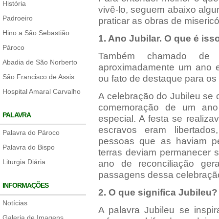
História
vivê-lo, seguem abaixo alg
Padroeiro
praticar as obras de miseric
Hino a São Sebastião
1. Ano Jubilar. O que é iss
Pároco
Também chamado de 
Abadia de São Norberto
aproximadamente um ano e
São Francisco de Assis
ou fato de destaque para os 
Hospital Amaral Carvalho
A celebração do Jubileu se 
comemoração de um ano s
PALAVRA
especial. A festa se realiz
escravos eram libertados
Palavra do Pároco
pessoas que as haviam pe
Palavra do Bispo
terras deviam permanecer s
Liturgia Diária
ano de reconciliação ger
passagens dessa celebração 
INFORMAÇÕES
2. O que significa Jubileu?
Notícias
A palavra Jubileu se insp
Galeria de Imagens