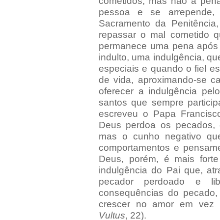
cometidos, mas não a pen
pessoa e se arrepende,
Sacramento da Penitência
repassar o mal cometido q
permanece uma pena após o
indulto, uma indulgência, qu
especiais e quando o fiel e
de vida, aproximando-se c
oferecer a indulgência pel
santos que sempre particip
escreveu o Papa Francisco
Deus perdoa os pecados, 
mas o cunho negativo qu
comportamentos e pensame
Deus, porém, é mais fort
indulgência do Pai que, at
pecador perdoado e lib
consequências do pecado, h
crescer no amor em vez d
Vultus
, 22).