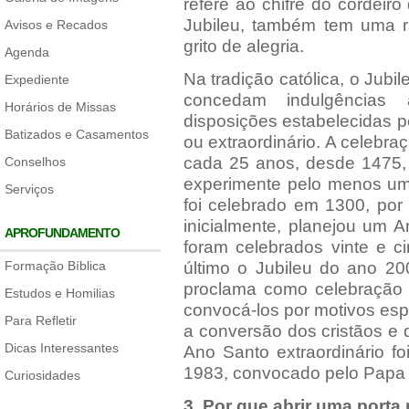
refere ao chifre do cordeir
Jubileu, também tem uma ra
Avisos e Recados
grito de alegria.
Agenda
Na tradição católica, o Jub
Expediente
concedam indulgências 
Horários de Missas
disposições estabelecidas p
Batizados e Casamentos
ou extraordinário. A celebr
cada 25 anos, desde 1475,
Conselhos
experimente pelo menos um
Serviços
foi celebrado em 1300, por i
inicialmente, planejou um 
APROFUNDAMENTO
foram celebrados vinte e c
Formação Bíblica
último o Jubileu do ano 20
proclama como celebração
Estudos e Homilias
convocá-los por motivos esp
Para Refletir
a conversão dos cristãos e
Dicas Interessantes
Ano Santo extraordinário 
1983, convocado pelo Papa 
Curiosidades
3. Por que abrir uma porta