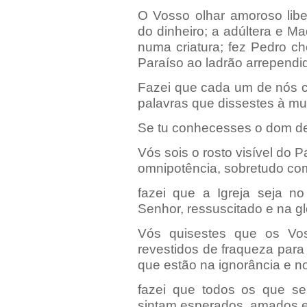
O Vosso olhar amoroso lib
do dinheiro; a adúltera e M
numa criatura; fez Pedro ch
Paraíso ao ladrão arrependi
Fazei que cada um de nós c
palavras que dissestes à mu
Se tu conhecesses o dom d
Vós sois o rosto visível do P
omnipotência, sobretudo com
fazei que a Igreja seja n
Senhor, ressuscitado e na gl
Vós quisestes que os Vo
revestidos de fraqueza para
que estão na ignorância e no
fazei que todos os que s
sintam esperados, amados e