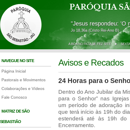
PARÓQUIA SÃ
"Jesus respondeu: 'O 
Jo 18,36a (Cristo Rei-Ano B)
A BOA NOTÍCIA SE FEZ SITE ★
SEXT
Avisos e Recados
NAVEGUE NO SITE
Página Inicial
24 Horas para o Senho
Pastorais e Movimentos
Colaborações e Vídeos
Dentro do Ano Jubilar da Mis
Fale Conosco
para o Senhor” nas Igrejas
um período de adoração ini
MATRIZ DE SÃO
que terá início às 19h do d
estenderá até às 19h do
SEBASTIÃO
Encerramento.