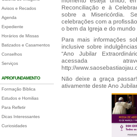
momento esteja unido, em
Reconciliação e à Celebra
Avisos e Recados
sobre a Misericórdia. S
Agenda
celebrações com a profissão
Expediente
o bem da Igreja e do mundo i
Horários de Missas
Para mais informações sob
Batizados e Casamentos
inclusive sobre indulgências
“Ano Jubilar Extraordiná
Conselhos
acessada 
Serviços
http://www.saosebastiaojau.
APROFUNDAMENTO
Não deixe a graça passar! 
ativamente deste Ano Jubilar
Formação Bíblica
Estudos e Homilias
Para Refletir
Dicas Interessantes
Curiosidades