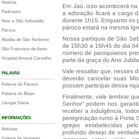
História
Em Jaú, isso acontecerá na
Padroeiro
a adoração ficará a cargo 
durante 1h15. Enquanto os 
Hino a São Sebastião
pároco estará na mesma Igre
Pároco
Nossa paróquia de São Seba
Abadia de São Norberto
de 15h30 a 16h45 do dia 04, 
São Francisco de Assis
número de paroquianos pres
Hospital Amaral Carvalho
parte da graça do Ano Jubil
Vale ressaltar que, nesses d
PALAVRA
deverão cancelar suas Mi
Palavra do Pároco
possam participar dessa riq
Palavra do Bispo
Finalmente, vale lembrar qu
Liturgia Diária
Senhor” podem nos garantir
receber a indulgência, tod
peregrinação rumo à Porta 
INFORMAÇÕES
igrejas estabelecidas pe
Notícias
profundo desejo de verdade
Galeria de Imagens