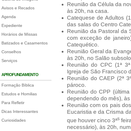
Reunião da Célula da no
Avisos e Recados
às 20h, na casa.
Agenda
Catequese de Adultos (1
das salas do Centro Cate
Expediente
Reunião da Pastoral da 
Horários de Missas
com exceção de janeiro
Batizados e Casamentos
Catequético.
Reunião Geral da Evangel
Conselhos
às 20h, no Salão subsolo 
Serviços
Reunião do CPC (1ª 3ª 
Igreja de São Francisco d
APROFUNDAMENTO
Reunião do CAEP (2ª 3ª 
pároco.
Formação Bíblica
Reunião do CPP (última 
Estudos e Homilias
dependendo do mês), às 1
Para Refletir
Reunião com os pais dos
Eucaristia e da Crisma d
Dicas Interessantes
s
que houver cinco 3ª
feir
Curiosidades
necessário), às 20h, num