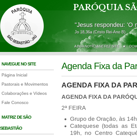
PARÓQUIA SÃ
"Jesus respondeu: 'O 
Jo 18,36a (Cristo Rei-Ano B)
A BOA NOTÍCIA SE FEZ SITE ★
DOM
Agenda Fixa da Pa
NAVEGUE NO SITE
Página Inicial
AGENDA FIXA DA PAR
Pastorais e Movimentos
Colaborações e Vídeos
AGENDA FIXA DA PARÓQUI
Fale Conosco
2ª FEIRA
MATRIZ DE SÃO
Grupo de Oração, às 14h,
Catequese (todas as Et
SEBASTIÃO
19h, no Centro Catequé