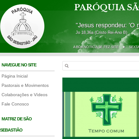
PARÓQUIA SÃ
"Jesus respondeu: 'O 
Jo 18,36a (Cristo Rei-Ano B)
A BOA NOTÍCIA SE FEZ SITE ★
SEXT
NAVEGUE NO SITE
Página Inicial
Pastorais e Movimentos
Colaborações e Vídeos
Fale Conosco
MATRIZ DE SÃO
SEBASTIÃO