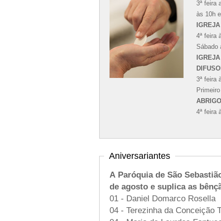
3ª feira
às 10h e
IGREJA
4ª feira
Sábado 
IGREJA
DIFUSO
3ª feira
Primeir
ABRIG
4ª feira
Aniversariantes
A Paróquia de São Sebastião
de agosto e suplica as bênç
01 - Daniel Domarco Rosella
04 - Terezinha da Conceição T