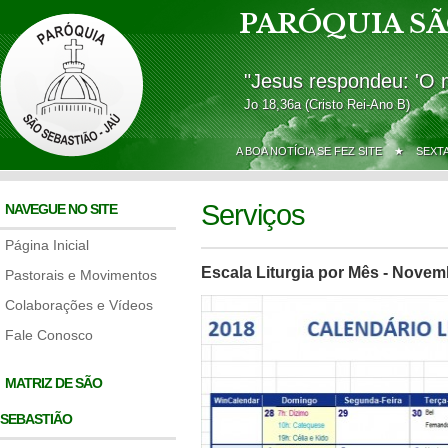
PARÓQUIA SÃ
"Jesus respondeu: 'O 
Jo 18,36a (Cristo Rei-Ano B)
A BOA NOTÍCIA SE FEZ SITE ★
SEXT
Serviços
NAVEGUE NO SITE
Página Inicial
Escala Liturgia por Mês - Nove
Pastorais e Movimentos
Colaborações e Vídeos
Fale Conosco
MATRIZ DE SÃO
SEBASTIÃO