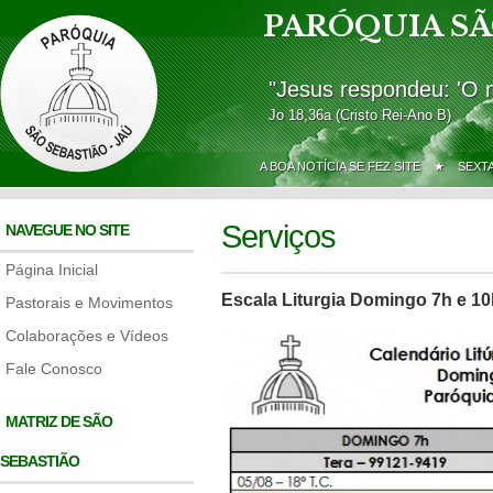
PARÓQUIA SÃ
"Jesus respondeu: 'O 
Jo 18,36a (Cristo Rei-Ano B)
A BOA NOTÍCIA SE FEZ SITE ★
SEXT
Serviços
NAVEGUE NO SITE
Página Inicial
Escala Liturgia Domingo 7h e 10
Pastorais e Movimentos
Colaborações e Vídeos
Fale Conosco
MATRIZ DE SÃO
SEBASTIÃO