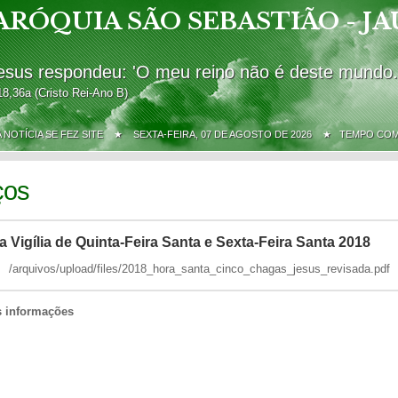
ARÓQUIA SÃO SEBASTIÃO - JA
esus respondeu: 'O meu reino não é deste mundo.
18,36a (Cristo Rei-Ano B)
A NOTÍCIA SE FEZ SITE ★
SEXTA-FEIRA, 07 DE AGOSTO DE 2026 ★ TEMPO CO
ços
a Vigília de Quinta-Feira Santa e Sexta-Feira Santa 2018
/arquivos/upload/files/2018_hora_santa_cinco_chagas_jesus_revisada.pdf
s informações