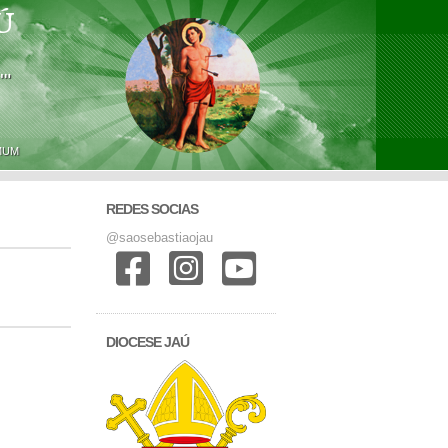
Ú
'"
MUM
REDES SOCIAS
@saosebastiaojau
DIOCESE JAÚ