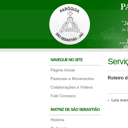
P
"J
Jo 
A BO
Servi
NAVEGUE NO SITE
Página Inicial
Roteiro d
Pastorais e Movimentos
Colaborações e Vídeos
Fale Conosco
• Leia mai
MATRIZ DE SÃO SEBASTIÃO
História