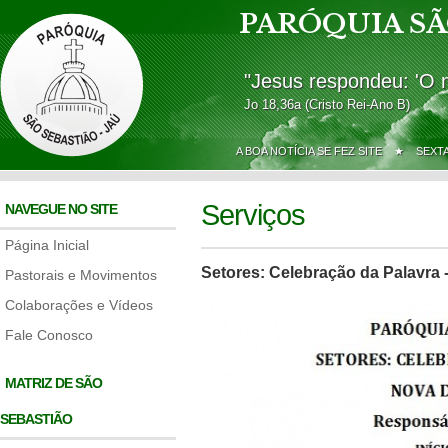
PARÓQUIA SÃ
"Jesus respondeu: 'O 
Jo 18,36a (Cristo Rei-Ano B)
A BOA NOTÍCIA SE FEZ SITE ★
SEXT
Serviços
NAVEGUE NO SITE
Página Inicial
Setores: Celebração da Palavra - 
Pastorais e Movimentos
Colaborações e Vídeos
Fale Conosco
MATRIZ DE SÃO
SEBASTIÃO