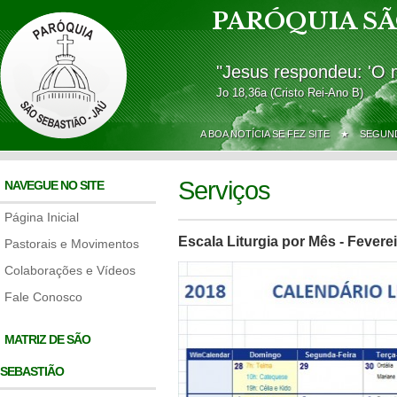
PARÓQUIA SÃ
"Jesus respondeu: 'O 
Jo 18,36a (Cristo Rei-Ano B)
A BOA NOTÍCIA SE FEZ SITE ★
SEGUND
Serviços
NAVEGUE NO SITE
Página Inicial
Escala Liturgia por Mês - Fevere
Pastorais e Movimentos
Colaborações e Vídeos
Fale Conosco
MATRIZ DE SÃO
SEBASTIÃO