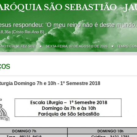
ARÓQUIA SÃO SEBASTIÃO - JA
esus respondeu: 'O meu reino não é deste mundo.
18,36a (Cristo Rei-Ano B)
A NOTÍCIA SE FEZ SITE ★
SEXTA-FEIRA, 07 DE AGOSTO DE 2026 ★ TEMPO CO
ços
turgia Domingo 7h e 10h - 1º Semestre 2018