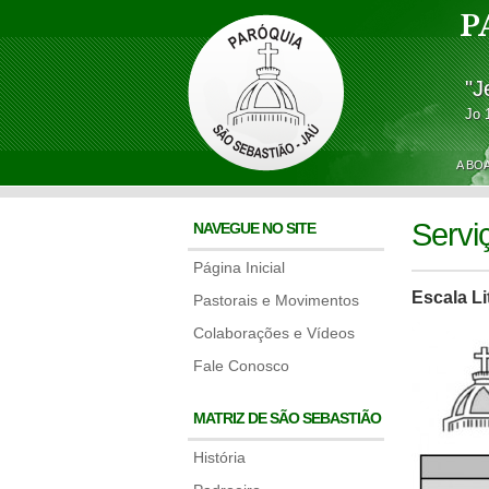
P
"J
Jo 
A BO
Servi
NAVEGUE NO SITE
Página Inicial
Escala Li
Pastorais e Movimentos
Colaborações e Vídeos
Fale Conosco
MATRIZ DE SÃO SEBASTIÃO
História