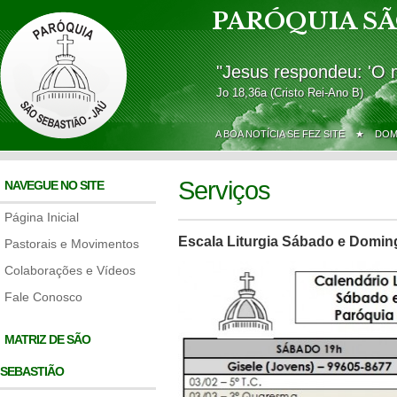
PARÓQUIA SÃ
"Jesus respondeu: 'O 
Jo 18,36a (Cristo Rei-Ano B)
A BOA NOTÍCIA SE FEZ SITE ★
DOM
Serviços
NAVEGUE NO SITE
Página Inicial
Escala Liturgia Sábado e Domin
Pastorais e Movimentos
Colaborações e Vídeos
Fale Conosco
MATRIZ DE SÃO
SEBASTIÃO