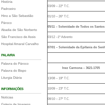
História
03/09 – 22º T.C.
Padroeiro
Hino a São Sebastião
01/10 – 26º T.C.
Pároco
05/11 – Solenidade de Todos os Santos
Abadia de São Norberto
São Francisco de Assis
03/12 –1º Advento
Hospital Amaral Carvalho
07/01 – Solenidade da Epifania do Sen
PALAVRA
Palavra do Pároco
Inez Carmona – 3621-1705
Palavra do Bispo
Liturgia Diária
13/08 – 19º T.C.
10/09 – 23º T.C.
INFORMAÇÕES
Notícias
08/10 – 27º T.C.
Galeria de Imagens