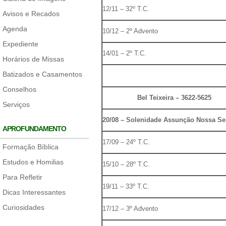
12/11 – 32º T.C.
Avisos e Recados
Agenda
10/12 – 2º Advento
Expediente
14/01 – 2º T.C.
Horários de Missas
Batizados e Casamentos
Conselhos
Bel Teixeira – 3622-5625
Serviços
20/08 – Solenidade Assunção Nossa S
APROFUNDAMENTO
17/09 – 24º T.C.
Formação Bíblica
Estudos e Homilias
15/10 – 28º T.C.
Para Refletir
19/11 – 33º T.C.
Dicas Interessantes
Curiosidades
17/12 – 3º Advento