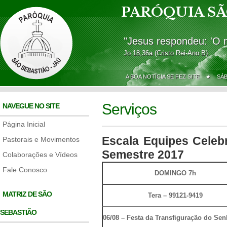
PARÓQUIA SÃ
"Jesus respondeu: 'O 
Jo 18,36a (Cristo Rei-Ano B)
A BOA NOTÍCIA SE FEZ SITE ★
SÁ
Serviços
NAVEGUE NO SITE
Página Inicial
Escala Equipes Celeb
Pastorais e Movimentos
Semestre 2017
Colaborações e Vídeos
Fale Conosco
DOMINGO 7h
MATRIZ DE SÃO
Tera – 99121-9419
SEBASTIÃO
06/08 – Festa da Transfiguração do Sen