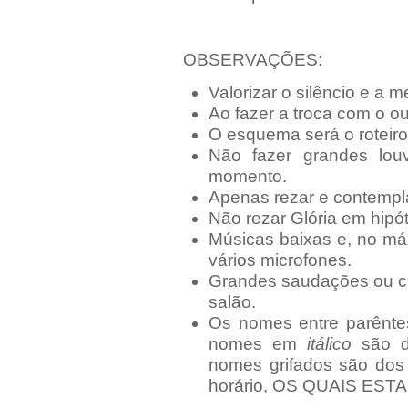
OBSERVAÇÕES:
Valorizar o silêncio e a m
Ao fazer a troca com o out
O esquema será o roteiro
Não fazer grandes lou
momento.
Apenas rezar e contempla
Não rezar Glória em hipó
Músicas baixas e, no má
vários microfones.
Grandes saudações ou c
salão.
Os nomes entre parêntes
nomes em
itálico
são d
nomes grifados são dos 
horário, OS QUAIS ES