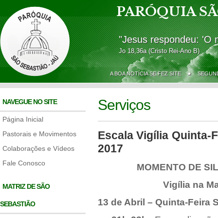
PARÓQUIA SÃ
"Jesus respondeu: 'O 
Jo 18,36a (Cristo Rei-Ano B)
A BOA NOTÍCIA SE FEZ SITE ★
SEGUND
Serviços
NAVEGUE NO SITE
Página Inicial
Escala Vigília Quinta-
Pastorais e Movimentos
2017
Colaborações e Vídeos
Fale Conosco
MOMENTO DE SIL
Vigília na M
MATRIZ DE SÃO
13 de Abril – Quinta-Feira 
SEBASTIÃO