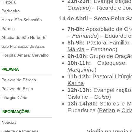
21h-23h
: Evangelizaçã
História
Gustavo
) –
Ricardo
e
Joi
Padroeiro
14 de Abril – Sexta-Feira S
Hino a São Sebastião
7h-8h:
Apostolado da Or
Pároco
–
Fernando
) –
Eduardo
Abadia de São Norberto
8h-9h:
Pastoral Familiar
São Francisco de Assis
Márcia
–
Fernando
)
Hospital Amaral Carvalho
9h-10h:
Grupo de Oração
10h-11h:
Catequese: E
Marquinho
)
PALAVRA
11h-12h:
Pastoral Litúrg
Palavra do Pároco
Karina
Palavra do Bispo
12h-13h:
Evangelização
Gislaine –
Celso
)
Liturgia Diária
13h-14h30:
Setores e M
Eucarística (
Petian
e
Cid
INFORMAÇÕES
Notícias
Vigília na Igrej
Galeria de Imagens