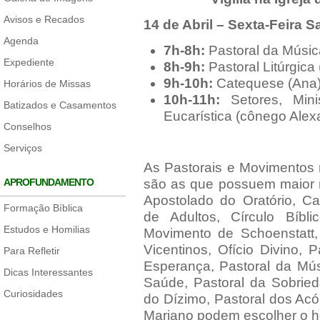
Avisos e Recados
14 de Abril – Sexta-Feira S
Agenda
7h-8h:
Pastoral da Música
Expediente
8h-9h:
Pastoral Litúrgica 
9h-10h:
Catequese (Ana
Horários de Missas
10h-11h:
Setores, Mini
Batizados e Casamentos
Eucarística (cônego Alex
Conselhos
Serviços
As Pastorais e Movimentos r
APROFUNDAMENTO
são as que possuem maior
Apostolado do Oratório, C
Formação Bíblica
de Adultos, Círculo Bíbli
Estudos e Homilias
Movimento de Schoenstatt
Vicentinos, Ofício Divino,
Para Refletir
Esperança, Pastoral da Mús
Dicas Interessantes
Saúde, Pastoral da Sobried
Curiosidades
do Dízimo, Pastoral dos Acól
Mariano podem escolher o ho