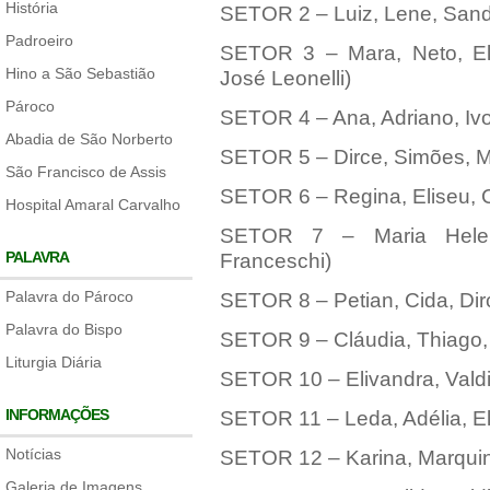
História
SETOR 2 – Luiz, Lene, Sandr
Padroeiro
SETOR 3 – Mara, Neto, Ela
Hino a São Sebastião
José Leonelli)
Pároco
SETOR 4 – Ana, Adriano, Ivo
Abadia de São Norberto
SETOR 5 – Dirce, Simões, Má
São Francisco de Assis
SETOR 6 – Regina, Eliseu, Cl
Hospital Amaral Carvalho
SETOR 7 – Maria Helen
PALAVRA
Franceschi)
Palavra do Pároco
SETOR 8 – Petian, Cida, Dir
Palavra do Bispo
SETOR 9 – Cláudia, Thiago, 
Liturgia Diária
SETOR 10 – Elivandra, Valdir
INFORMAÇÕES
SETOR 11 – Leda, Adélia, El
Notícias
SETOR 12 – Karina, Marquin
Galeria de Imagens