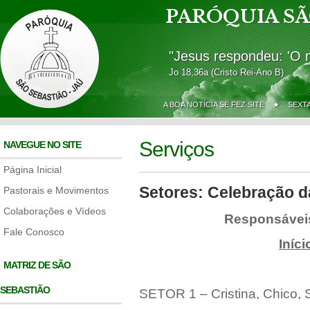
PARÓQUIA SÃ
"Jesus respondeu: 'O 
Jo 18,36a (Cristo Rei-Ano B)
A BOA NOTÍCIA SE FEZ SITE ★
SEXT
Serviços
NAVEGUE NO SITE
Página Inicial
Setores: Celebração d
Pastorais e Movimentos
Colaborações e Vídeos
Responsáveis
Fale Conosco
Iníc
MATRIZ DE SÃO
SEBASTIÃO
SETOR 1 – Cristina, Chico, 