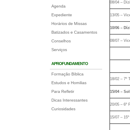
08/04 – Dí
Agenda
Expediente
13/05 – Vic
Horários de Missas
10/06 – Dí
Batizados e Casamentos
08/07 – Vic
Conselhos
Serviços
APROFUNDAMENTO
Formação Bíblica
18/02 – 7º 
Estudos e Homilias
Para Refletir
15/04 – Sol
Dicas Interessantes
20/05 – 6º
Curiosidades
15/07 – 15º