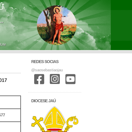
Ú
'"
MUM
REDES SOCIAS
@saosebastiaojau
017
DIOCESE JAÚ
677