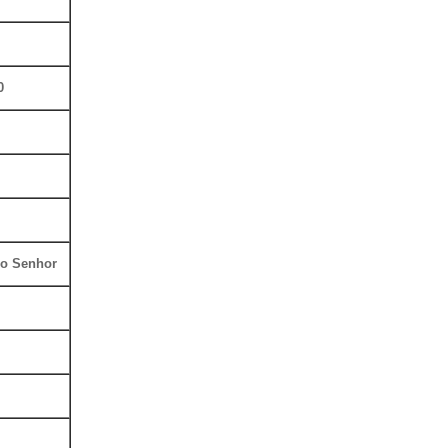
0
do Senhor