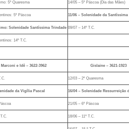
zimo: 5º Quaresma
14/05 – 5º Páscoa (Dia das Mães)
entinos: 5º Páscoa
11/06 – Solenidade da Santíssima
zimo: Solenidade Santíssima Trindade
09/07 – 14º T.C.
entinos: 14º T.C.
Marconi e Idê – 3622-3962
Gislaine – 3621-1923
T.C.
12/03 – 2º Quaresma
enidade da Vigília Pascal
16/04 – Solenidade Ressurreição 
 Páscoa
21/05 – 6º Páscoa
 T.C.
18/06 – 11º T.C.
16/07 – 15 º T.C.