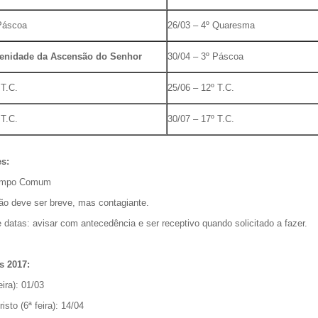
 Páscoa
26/03 – 4º Quaresma
lenidade da Ascensão do Senhor
30/04 – 3º Páscoa
 T.C.
25/06 – 12º T.C.
 T.C.
30/07 – 17º T.C.
s:
Tempo Comum
ão deve ser breve, mas contagiante.
 datas: avisar com antecedência e ser receptivo quando solicitado a fazer.
s 2017:
eira): 01/03
isto (6ª feira): 14/04