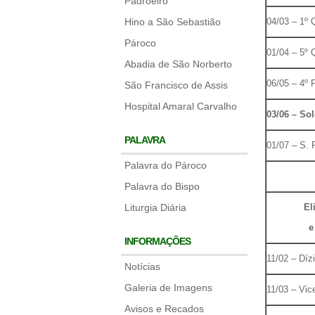
Padroeiro
Hino a São Sebastião
04/03 – 1º
Pároco
01/04 – 5º
Abadia de São Norberto
06/05 – 4º
São Francisco de Assis
Hospital Amaral Carvalho
03/06 – So
PALAVRA
01/07 – S. 
Palavra do Pároco
Palavra do Bispo
Liturgia Diária
El
e
INFORMAÇÕES
11/02 – Díz
Notícias
Galeria de Imagens
11/03 – Vic
Avisos e Recados