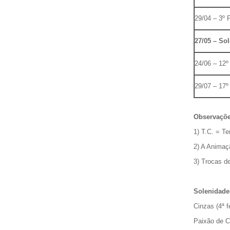
29/04 – 3º
27/05 – So
24/06 – 12º
29/07 – 17º
Observaçõe
1) T.C. = 
2) A Animaç
3) Trocas de
Solenidade
Cinzas (4ª f
Paixão de Cr