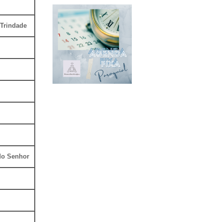
 Trindade
do Senhor