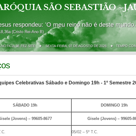
ARÓQUIA SÃO SEBASTIÃO - JA
esus respondeu: 'O meu reino não é deste mundo.
18,36a (Cristo Rei-Ano B)
A NOTÍCIA SE FEZ SITE ★
SEXTA-FEIRA, 07 DE AGOSTO DE 2026 ★ TEMPO CO
ços
quipes Celebrativas Sábado e Domingo 19h - 1º Semestre 2
SÁBADO
19h
DOMINGO
19h
Gisele (Jovens) – 99605-8677
Gisele (Jovens) – 99605-8
T.C.
05/02 – 5º T.C.