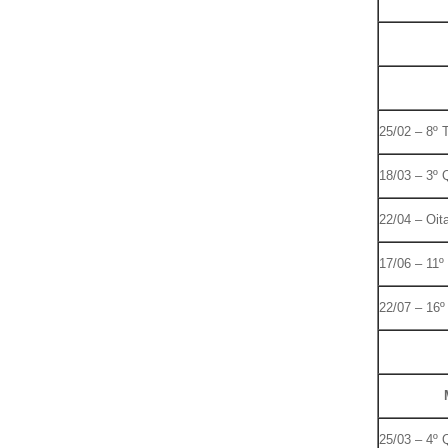
25/02 – 8º 
18/03 – 3º
22/04 – Oit
17/06 – 11º
22/07 – 16º
25/03 – 4º