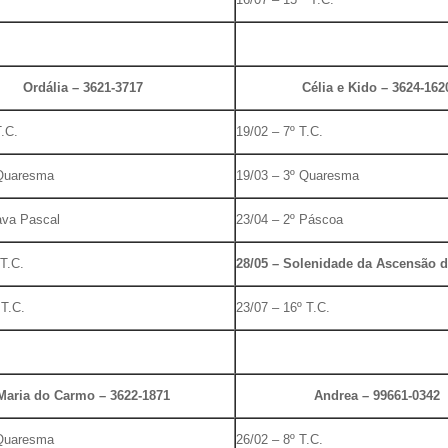
Ordália – 3621-3717
Célia e Kido – 3624-162
T.C.
19/02 – 7º T.C.
 Quaresma
19/03 – 3º Quaresma
ava Pascal
23/04 – 2º Páscoa
 T.C.
28/05 – Solenidade da Ascensão 
 T.C.
23/07 – 16º T.C.
Maria do Carmo – 3622-1871
Andrea – 99661-0342
 Quaresma
26/02 – 8º T.C.