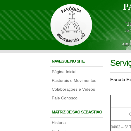
P
"J
Jo 
A BO
Servi
NAVEGUE NO SITE
Página Inicial
Escala E
Pastorais e Movimentos
Colaborações e Vídeos
Fale Conosco
MATRIZ DE SÃO SEBASTIÃO
História
04/02 – 5º 