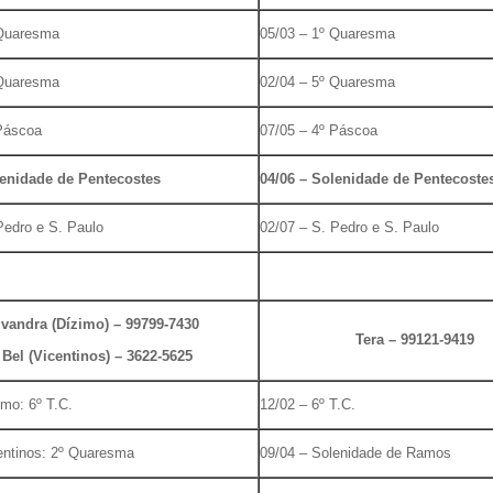
 Quaresma
05/03 – 1º Quaresma
 Quaresma
02/04 – 5º Quaresma
 Páscoa
07/05 – 4º Páscoa
lenidade de Pentecostes
04/06 – Solenidade de Pentecoste
Pedro e S. Paulo
02/07 – S. Pedro e S. Paulo
ivandra (Dízimo) – 99799-7430
Tera – 99121-9419
 Bel (Vicentinos) – 3622-5625
imo: 6º T.C.
12/02 – 6º T.C.
entinos: 2º Quaresma
09/04 – Solenidade de Ramos