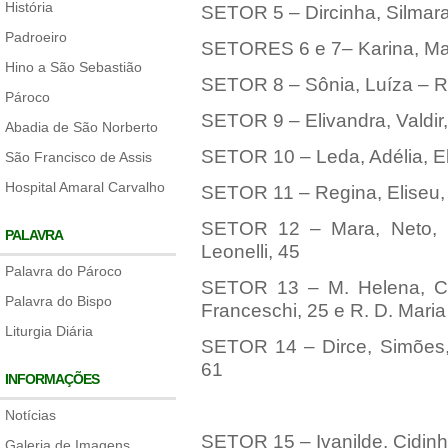
História
SETOR 5 – Dircinha, Silmar
Padroeiro
SETORES 6 e 7– Karina, Mar
Hino a São Sebastião
SETOR 8 – Sônia, Luíza – R.
Pároco
SETOR 9 – Elivandra, Valdir
Abadia de São Norberto
SETOR 10 – Leda, Adélia, El
São Francisco de Assis
Hospital Amaral Carvalho
SETOR 11 – Regina, Eliseu, C
SETOR 12 – Mara, Neto, E
PALAVRA
Leonelli, 45
Palavra do Pároco
SETOR 13 – M. Helena, Ca
Palavra do Bispo
Franceschi, 25 e R. D. Mari
Liturgia Diária
SETOR 14 – Dirce, Simões, 
61
INFORMAÇÕES
Notícias
SETOR 15 – Ivanilde, Cidinha
Galeria de Imagens