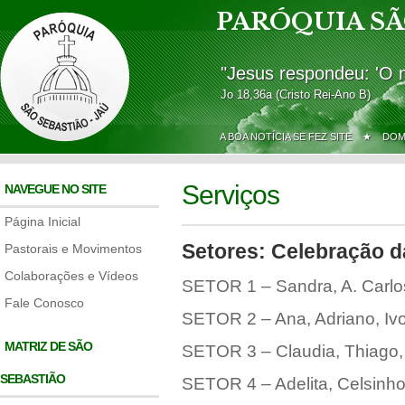
PARÓQUIA SÃ
"Jesus respondeu: 'O 
Jo 18,36a (Cristo Rei-Ano B)
A BOA NOTÍCIA SE FEZ SITE ★
DOM
Serviços
NAVEGUE NO SITE
Página Inicial
Setores: Celebração d
Pastorais e Movimentos
Colaborações e Vídeos
SETOR 1 – Sandra, A. Carlos
Fale Conosco
SETOR 2 – Ana, Adriano, Ivo
MATRIZ DE SÃO
SETOR 3 – Claudia, Thiago, 
SEBASTIÃO
SETOR 4 – Adelita, Celsinho