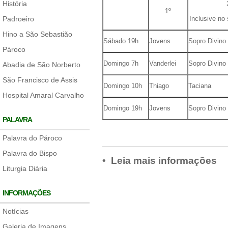
História
1º
Padroeiro
Inclusive no
Hino a São Sebastião
Sábado 19h
Jovens
Sopro Divino
Pároco
Domingo 7h
Vanderlei
Sopro Divino
Abadia de São Norberto
São Francisco de Assis
Domingo 10h
Thiago
Taciana
Hospital Amaral Carvalho
Domingo 19h
Jovens
Sopro Divino
PALAVRA
Palavra do Pároco
Palavra do Bispo
• Leia mais informações
Liturgia Diária
INFORMAÇÕES
Notícias
Galeria de Imagens