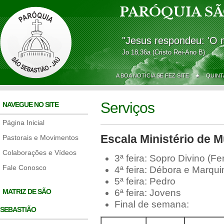
PARÓQUIA SÃ
"Jesus respondeu: 'O 
Jo 18,36a (Cristo Rei-Ano B)
A BOA NOTÍCIA SE FEZ SITE ★
QUINT
Serviços
NAVEGUE NO SITE
Página Inicial
Escala Ministério de M
Pastorais e Movimentos
Colaborações e Vídeos
3ª feira: Sopro Divino (F
Fale Conosco
4ª feira: Débora e Marqu
5ª feira: Pedro
MATRIZ DE SÃO
6ª feira: Jovens
Final de semana:
SEBASTIÃO