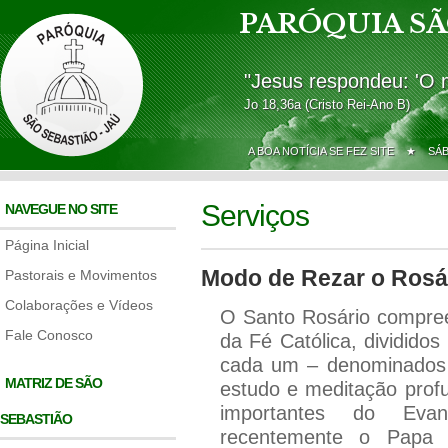
PARÓQUIA SÃ
"Jesus respondeu: 'O 
Jo 18,36a (Cristo Rei-Ano B)
A BOA NOTÍCIA SE FEZ SITE ★
SÁ
Serviços
NAVEGUE NO SITE
Página Inicial
Modo de Rezar o Rosá
Pastorais e Movimentos
Colaborações e Vídeos
O Santo Rosário compree
Fale Conosco
da Fé Católica, dividido
cada um – denominados 
MATRIZ DE SÃO
estudo e meditação prof
importantes do Evang
SEBASTIÃO
recentemente o Papa J