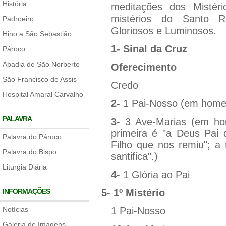
História
meditações dos Mistér
mistérios do Santo R
Padroeiro
Gloriosos e Luminosos.
Hino a São Sebastião
1- Sinal da Cruz
Pároco
Abadia de São Norberto
Oferecimento
São Francisco de Assis
Credo
Hospital Amaral Carvalho
2-
1 Pai-Nosso (em hom
PALAVRA
3
- 3 Ave-Marias (em h
primeira é "a Deus Pai 
Palavra do Pároco
Filho que nos remiu"; a 
Palavra do Bispo
santifica".)
Liturgia Diária
4
- 1 Glória ao Pai
INFORMAÇÕES
5
-
1º Mistério
Notícias
1 Pai-Nosso
Galeria de Imagens