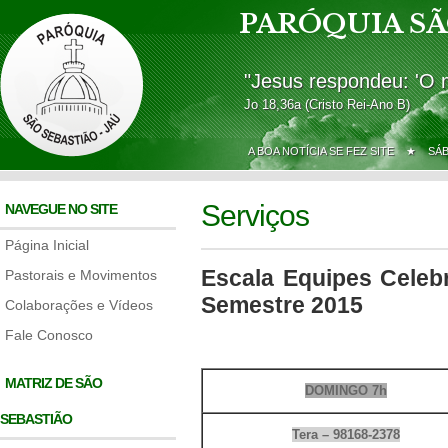
PARÓQUIA SÃ
"Jesus respondeu: 'O 
Jo 18,36a (Cristo Rei-Ano B)
A BOA NOTÍCIA SE FEZ SITE ★
SÁ
Serviços
NAVEGUE NO SITE
Página Inicial
Escala Equipes Celeb
Pastorais e Movimentos
Semestre 2015
Colaborações e Vídeos
Fale Conosco
MATRIZ DE SÃO
DOMINGO 7h
SEBASTIÃO
Tera – 98168-2378