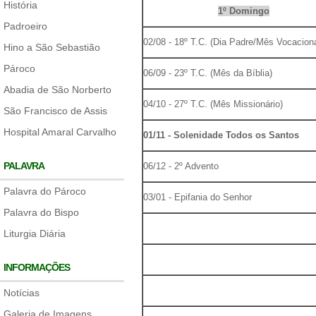
História
1º Domingo
Padroeiro
02/08 - 18º T.C. (Dia Padre/Mês Vocaciona
Hino a São Sebastião
Pároco
06/09 - 23º T.C. (Mês da Bíblia)
Abadia de São Norberto
04/10 - 27º T.C. (Mês Missionário)
São Francisco de Assis
Hospital Amaral Carvalho
01/11 - Solenidade Todos os Santos
PALAVRA
06/12 - 2º Advento
Palavra do Pároco
03/01 - Epifania do Senhor
Palavra do Bispo
Liturgia Diária
INFORMAÇÕES
Notícias
Galeria de Imagens