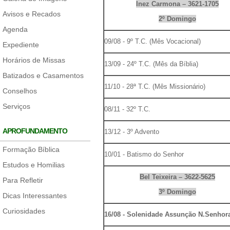
Inez Carmona – 3621-1705
Avisos e Recados
2º Domingo
Agenda
09/08 - 9º T.C. (Mês Vocacional)
Expediente
Horários de Missas
13/09 - 24º T.C. (Mês da Bíblia)
Batizados e Casamentos
11/10 - 28ª T.C. (Mês Missionário)
Conselhos
Serviços
08/11 - 32º T.C.
APROFUNDAMENTO
13/12 - 3º Advento
Formação Bíblica
10/01 - Batismo do Senhor
Estudos e Homilias
Bel Teixeira – 3622-5625
Para Refletir
3º Domingo
Dicas Interessantes
Curiosidades
16/08 - Solenidade Assunção N.Senhor