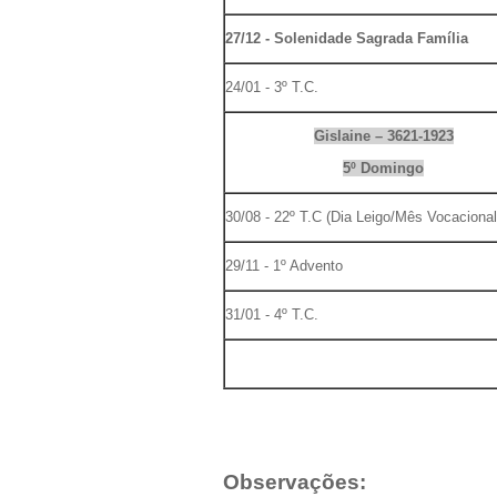
27/12 - Solenidade Sagrada Família
24/01 - 3º T.C.
Gislaine – 3621-1923
5º Domingo
30/08 - 22º T.C (Dia Leigo/Mês Vocacional
29/11 - 1º Advento
31/01 - 4º T.C.
Observações: