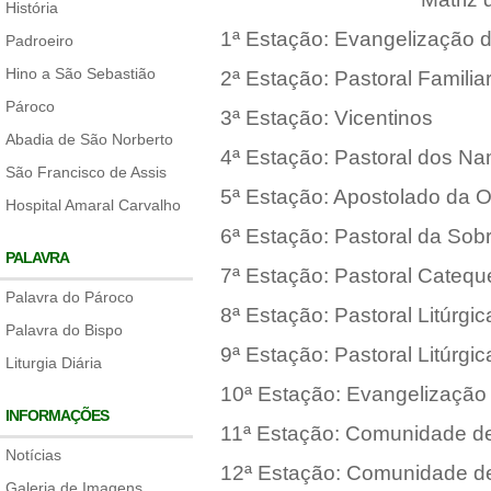
História
1ª Estação: Evangelização d
Padroeiro
Hino a São Sebastião
2ª Estação: Pastoral Familia
Pároco
3ª Estação: Vicentinos
Abadia de São Norberto
4ª Estação: Pastoral dos N
São Francisco de Assis
5ª Estação: Apostolado da 
Hospital Amaral Carvalho
6ª Estação: Pastoral da Sob
PALAVRA
7ª Estação: Pastoral Catequé
Palavra do Pároco
8ª Estação: Pastoral Litúrgic
Palavra do Bispo
9ª Estação: Pastoral Litúrgic
Liturgia Diária
10ª Estação: Evangelização
INFORMAÇÕES
11ª Estação: Comunidade de
Notícias
12ª Estação: Comunidade de
Galeria de Imagens