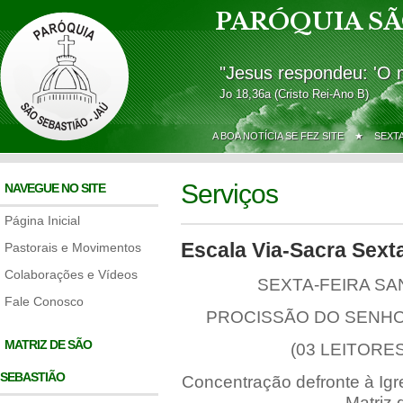
PARÓQUIA SÃ
"Jesus respondeu: 'O 
Jo 18,36a (Cristo Rei-Ano B)
A BOA NOTÍCIA SE FEZ SITE ★
SEXT
Serviços
NAVEGUE NO SITE
Página Inicial
Escala Via-Sacra Sext
Pastorais e Movimentos
Colaborações e Vídeos
SEXTA-FEIRA SAN
Fale Conosco
PROCISSÃO DO SENHO
MATRIZ DE SÃO
(03 LEITORE
SEBASTIÃO
Concentração defronte à Ig
Matriz