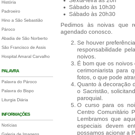
Sexta-feira às 20h
História
Sábado às 10h30
Padroeiro
Sábado às 20h30
Hino a São Sebastião
Pedimos às noivas que re
Pároco
agendado conosco.
Abadia de São Norberto
Se houver preferência
São Francisco de Assis
responsabilidade pe
noivos.
Hospital Amaral Carvalho
É bom que os noivos 
cerimoniarista para
PALAVRA
fotos, o que pode atra
Palavra do Pároco
Quanto à decoração da
o Sacristão, solicita
Palavra do Bispo
paroquial.
Liturgia Diária
O curso para os no
Centro Comunitário P
INFORMAÇÕES
Lembramos que aque
Notícias
especiais devem en
possamos acionar a Pa
Galeria de Imagens