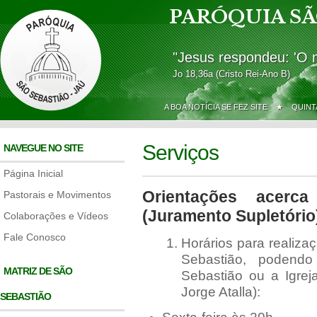
PARÓQUIA SÃ
"Jesus respondeu: 'O 
Jo 18,36a (Cristo Rei-Ano B)
A BOA NOTÍCIA SE FEZ SITE ★
QUINT
Serviços
NAVEGUE NO SITE
Página Inicial
Orientações acerc
Pastorais e Movimentos
(Juramento Supletório
Colaborações e Vídeos
Fale Conosco
Horários para realiz
Sebastião, podend
MATRIZ DE SÃO
Sebastião ou a Igrej
Jorge Atalla):
SEBASTIÃO