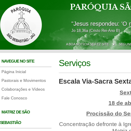
PARÓQUIA SÃ
"Jesus respondeu: 'O 
Jo 18,36a (Cristo Rei-Ano B)
A BOA NOTÍCIA SE FEZ SITE ★
SEGUND
Serviços
NAVEGUE NO SITE
Página Inicial
Escala Via-Sacra Sext
Pastorais e Movimentos
Colaborações e Vídeos
Sext
Fale Conosco
18 de ab
MATRIZ DE SÃO
Procissão do Se
SEBASTIÃO
Concentração defronte à Ig
Matriz