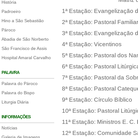
História
1ª Estação: Evangelização d
Padroeiro
Hino a São Sebastião
2ª Estação: Pastoral Familia
Pároco
3ª Estação: Evangelização 
Abadia de São Norberto
4ª Estação: Vicentinos
São Francisco de Assis
5ª Estação: Pastoral dos N
Hospital Amaral Carvalho
6ª Estação: Pastoral Litúrgic
PALAVRA
7ª Estação: Pastoral da Sob
Palavra do Pároco
8ª Estação: Pastoral Catequ
Palavra do Bispo
9ª Estação: Círculo Bíblico
Liturgia Diária
10ª Estação: Pastoral Litúrgi
INFORMAÇÕES
11ª Estação: Ministros E. C. 
Notícias
12ª Estação: Comunidade Sã
Galeria de Imagens