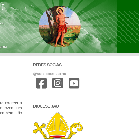
Ú
'"
OMUM
REDES SOCIAS
@saosebastiaojau
ra exercer a
DIOCESE JAÚ
 ao jovem um
 Também são