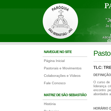
P
"J
Jo 
A BOA
Pasto
NAVEGUE NO SITE
Página Inicial
TLC: TR
Pastorais e Movimentos
DEFINIÇÃO
Colaborações e Vídeos
O curso de 
Fale Conosco
liderança c
encontro p
abordados a
MATRIZ DE SÃO SEBASTIÃO
História
HORÁRIO 