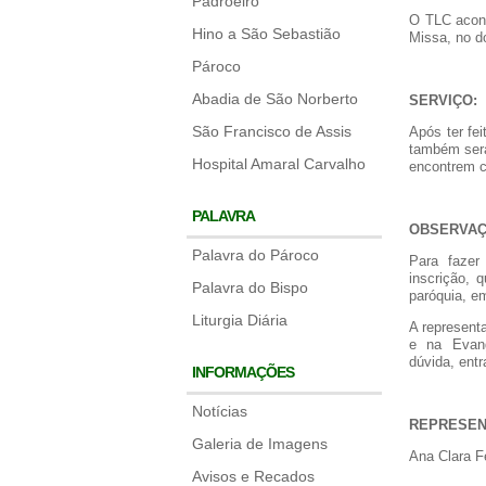
Padroeiro
O TLC acont
Hino a São Sebastião
Missa, no d
Pároco
Abadia de São Norberto
SERVIÇO:
São Francisco de Assis
Após ter fe
também será
Hospital Amaral Carvalho
encontrem 
PALAVRA
OBSERVAÇ
Palavra do Pároco
Para fazer
inscrição, 
Palavra do Bispo
paróquia, e
Liturgia Diária
A represent
e na Evang
dúvida, ent
INFORMAÇÕES
Notícias
REPRESENTA
Galeria de Imagens
Ana Clara F
Avisos e Recados