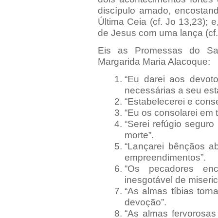
discípulo amado, encostan
Última Ceia (cf. Jo 13,23); 
de Jesus com uma lança (cf.
Eis as Promessas do Sa
Margarida Maria Alacoque:
“Eu darei aos devot
necessárias a seu est
“Estabelecerei e conse
“Eu os consolarei em t
“Serei refúgio seguro
morte”.
“Lançarei bênçãos a
empreendimentos”.
“Os pecadores en
inesgotável de miseric
“As almas tíbias torn
devoção”.
“As almas fervorosa