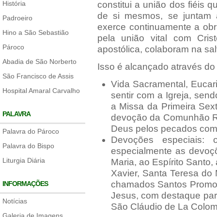
História
constitui a união dos fiéis 
de si mesmos, se juntam ao
Padroeiro
exerce continuamente a obr
Hino a São Sebastião
pela união vital com Cri
Pároco
apostólica, colaboram na sa
Abadia de São Norberto
Isso é alcançado através do
São Francisco de Assis
Vida Sacramental, Eucari
Hospital Amaral Carvalho
sentir com a Igreja, sen
a Missa da Primeira Sex
PALAVRA
devoção da Comunhão Re
Deus pelos pecados com
Palavra do Pároco
Devoções especiais:
Palavra do Bispo
especialmente as devoç
Liturgia Diária
Maria, ao Espírito Santo
Xavier, Santa Teresa do
chamados Santos Promot
INFORMAÇÕES
Jesus, com destaque par
Notícias
São Cláudio de La Colom
Galeria de Imagens