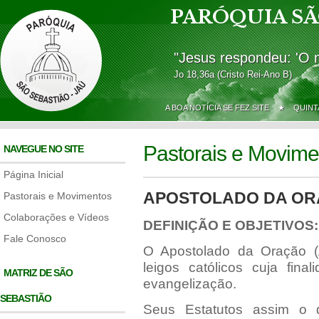
PARÓQUIA SÃ
"Jesus respondeu: 'O 
Jo 18,36a (Cristo Rei-Ano B)
A BOA NOTÍCIA SE FEZ SITE ★
QUINT
Pastorais e Movime
NAVEGUE NO SITE
Página Inicial
APOSTOLADO DA O
Pastorais e Movimentos
Colaborações e Vídeos
DEFINIÇÃO E OBJETIVOS:
Fale Conosco
O Apostolado da Oração 
leigos católicos cuja fina
MATRIZ DE SÃO
evangelização.
SEBASTIÃO
Seus Estatutos assim o 