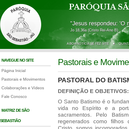
PARÓQUIA SÃ
"Jesus respondeu: 'O 
Jo 18,36a (Cristo Rei-Ano B)
A BOA NOTÍCIA SE FEZ SITE ★
QUINT
Pastorais e Movime
NAVEGUE NO SITE
Página Inicial
PASTORAL DO BATIS
Pastorais e Movimentos
Colaborações e Vídeos
DEFINIÇÃO E OBJETIVOS:
Fale Conosco
O Santo Batismo é o fundame
vida no Espírito e a po
MATRIZ DE SÃO
sacramentos. Pelo Batis
SEBASTIÃO
regenerados como filhos
Cristo, somos incorporados 