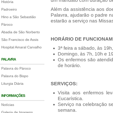
um mandato com duração de
História
Além da assistência aos do
Padroeiro
Palavra, ajudarão o padre 
Hino a São Sebastião
estarão a serviço nas Missa
Pároco
Abadia de São Norberto
HORÁRIO DE FUNCIONAM
São Francisco de Assis
Hospital Amaral Carvalho
3ª feira a sábado, às 19h,
Domingo, às 7h, 10h e 19h
Os enfermos são atendid
PALAVRA
de horário.
Palavra do Pároco
Palavra do Bispo
SERVIÇOS:
Liturgia Diária
Visita aos enfermos l
INFORMAÇÕES
Eucarística.
Serviço na celebração se
Notícias
semana.
Galeria de Imagens