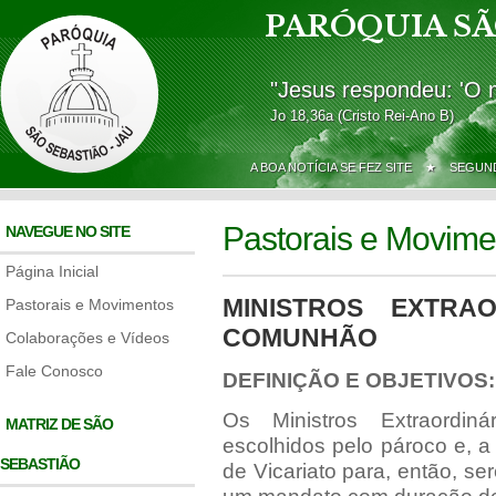
PARÓQUIA SÃ
"Jesus respondeu: 'O 
Jo 18,36a (Cristo Rei-Ano B)
A BOA NOTÍCIA SE FEZ SITE ★
SEGUND
Pastorais e Movime
NAVEGUE NO SITE
Página Inicial
MINISTROS EXTRA
Pastorais e Movimentos
COMUNHÃO
Colaborações e Vídeos
Fale Conosco
DEFINIÇÃO E OBJETIVOS:
Os Ministros Extraordi
MATRIZ DE SÃO
escolhidos pelo pároco e, a 
SEBASTIÃO
de Vicariato para, então, ser