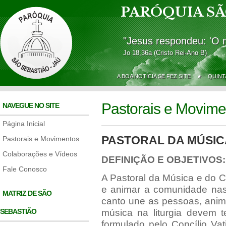
PARÓQUIA SÃ
"Jesus respondeu: 'O 
Jo 18,36a (Cristo Rei-Ano B)
A BOA NOTÍCIA SE FEZ SITE ★
QUINT
Pastorais e Movime
NAVEGUE NO SITE
Página Inicial
PASTORAL DA MÚSIC
Pastorais e Movimentos
Colaborações e Vídeos
DEFINIÇÃO E OBJETIVOS:
Fale Conosco
A Pastoral da Música e do C
e animar a comunidade nas c
MATRIZ DE SÃO
canto une as pessoas, anim
SEBASTIÃO
música na liturgia devem t
formulado pelo Concílio Vati