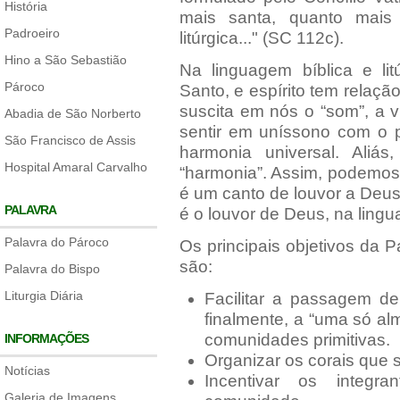
História
mais santa, quanto mais 
Padroeiro
litúrgica..." (SC 112c).
Hino a São Sebastião
Na linguagem bíblica e lit
Pároco
Santo, e espírito tem relaçã
suscita em nós o “som”, a v
Abadia de São Norberto
sentir em uníssono com o p
São Francisco de Assis
harmonia universal. Aliás,
Hospital Amaral Carvalho
“harmonia”. Assim, podemos 
é um canto de louvor a Deus, 
PALAVRA
é o louvor de Deus, na ling
Palavra do Pároco
Os principais objetivos da P
são:
Palavra do Bispo
Liturgia Diária
Facilitar a passagem d
finalmente, a “uma só al
comunidades primitivas.
INFORMAÇÕES
Organizar os corais que 
Notícias
Incentivar os integ
Galeria de Imagens