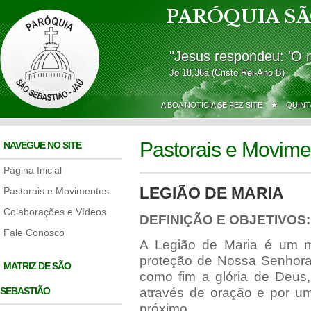
PARÓQUIA SÃ
"Jesus respondeu: 'O 
Jo 18,36a (Cristo Rei-Ano B)
A BOA NOTÍCIA SE FEZ SITE ★
QUINT
Pastorais e Movime
NAVEGUE NO SITE
Página Inicial
LEGIÃO DE MARIA
Pastorais e Movimentos
Colaborações e Vídeos
DEFINIÇÃO E OBJETIVOS:
Fale Conosco
A Legião de Maria é um mo
proteção de Nossa Senhora
MATRIZ DE SÃO
como fim a glória de Deus,
SEBASTIÃO
através de oração e por um
próximo.