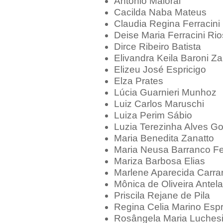
Antônio Maioral
Cacilda Naba Mateus
Claudia Regina Ferracini
Deise Maria Ferracini Rio
Dirce Ribeiro Batista
Elivandra Keila Baroni Z
Elizeu José Espricigo
Elza Prates
Lúcia Guarnieri Munhoz
Luiz Carlos Maruschi
Luiza Perim Sábio
Luzia Terezinha Alves G
Maria Benedita Zanatto
Maria Neusa Barranco Fe
Mariza Barbosa Elias
Marlene Aparecida Carrar
Mônica de Oliveira Antel
Priscila Rejane de Pila
Regina Celia Marino Espr
Rosângela Maria Luches