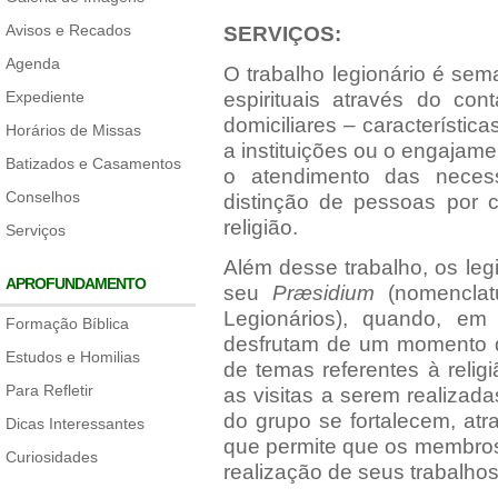
Avisos e Recados
SERVIÇOS:
Agenda
O trabalho legionário é se
Expediente
espirituais através do con
domiciliares – característic
Horários de Missas
a instituições ou o engajame
Batizados e Casamentos
o atendimento das neces
Conselhos
distinção de pessoas por c
religião.
Serviços
Além desse trabalho, os le
APROFUNDAMENTO
seu
Præsidium
(nomenclat
Legionários), quando, em
Formação Bíblica
desfrutam de um momento de
Estudos e Homilias
de temas referentes à reli
Para Refletir
as visitas a serem realizad
do grupo se fortalecem, atr
Dicas Interessantes
que permite que os membros
Curiosidades
realização de seus trabalhos