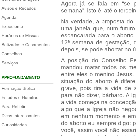
Agora já se fala em “se p
Avisos e Recados
semana”, isto é, até o tercei
Agenda
Na verdade, a proposta do 
Expediente
uma janela que, num futuro
escancarada para o aborto 
Horários de Missas
12ª semana de gestação, d
Batizados e Casamentos
depois, se pode abortar no ú
Conselhos
A posição do Conselho Fe
Serviços
mandou matar todos os men
entre eles o menino Jesus.
APROFUNDAMENTO
situação do aborto é difer
grave, pois tira a vida de
Formação Bíblica
para não dizer, bárbaro. A I
Estudos e Homilias
a vida começa na concepção 
Para Refletir
algo que a Igreja não negoc
em nenhum momento e em n
Dicas Interessantes
do aborto eu sempre digo:
Curiosidades
você, assim você não estar