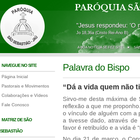
PARÓQUIA SÃ
"Jesus respondeu: 'O 
Jo 18,36a (Cristo Rei-Ano B)
A BOA NOTÍCIA SE FEZ SITE ★
SÁ
Palavra do Bispo
NAVEGUE NO SITE
Página Inicial
“Dá a vida quem não tir
Pastorais e Movimentos
Colaborações e Vídeos
Sirvo-me desta máxima de 
Fale Conosco
reflexão a que me proponho. 
o vínculo de alguém com a
MATRIZ DE SÃO
a tivesse dado, através d
favor é retribuído e a vida é “
SEBASTIÃO
No dia 21 de março, o Con