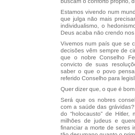
buscam o conforto próprio, 
Estamos vivendo num mund
que julga não mais precis
individualismo, o hedonis
Deus acaba não crendo nos 
Vivemos num país que se cl
decisões vêm sempre de ci
que o nobre Conselho Fed
convicto de suas resoluçõ
saber o que o povo pensa
referido Conselho para legis
Quer dizer que, o que é bo
Será que os nobres consel
com a saúde das grávidas?
do “holocausto” de Hitler
milhões de judeus e quer
financiar a morte de seres 
tão desumano quanto o prim