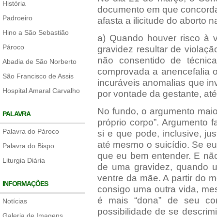
História
documento em que concorda
Padroeiro
afasta a ilicitude do aborto 
Hino a São Sebastião
a) Quando houver risco à v
Pároco
gravidez resultar de viola
não consentido de técnica
Abadia de São Norberto
comprovada a anencefalia o
São Francisco de Assis
incuráveis anomalias que inv
Hospital Amaral Carvalho
por vontade da gestante, at
No fundo, o argumento maio
PALAVRA
próprio corpo”. Argumento 
Palavra do Pároco
si e que pode, inclusive, jus
até mesmo o suicídio. Se eu
Palavra do Bispo
que eu bem entender. E não
Liturgia Diária
de uma gravidez, quando u
ventre da mãe. A partir do
INFORMAÇÕES
consigo uma outra vida, me
é mais “dona” de seu co
Notícias
possibilidade de se descrim
Galeria de Imagens