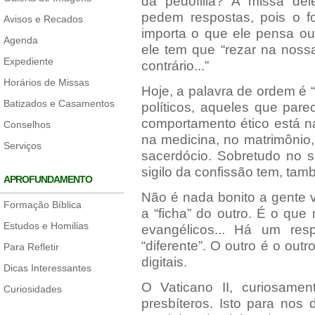
da pedofilia? A missa d
pedem respostas, pois o fo
Avisos e Recados
importa o que ele pensa ou
Agenda
ele tem que “rezar na nossa
Expediente
contrário...”
Horários de Missas
Hoje, a palavra de ordem é “
Batizados e Casamentos
políticos, aqueles que par
comportamento ético está na
Conselhos
na medicina, no matrimônio,
Serviços
sacerdócio. Sobretudo no s
sigilo da confissão tem, tam
APROFUNDAMENTO
Não é nada bonito a gente 
Formação Bíblica
a “ficha” do outro. É o qu
Estudos e Homilias
evangélicos... Há um resp
“diferente”. O outro é o ou
Para Refletir
digitais.
Dicas Interessantes
O Vaticano II, curiosamen
Curiosidades
presbíteros. Isto para nos