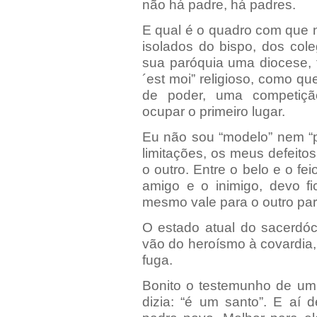
não há padre, há padres.
E qual é o quadro com que 
isolados do bispo, dos co
sua paróquia uma diocese, 
´est moi” religioso, como q
de poder, uma competiçã
ocupar o primeiro lugar.
Eu não sou “modelo” nem “
limitações, os meus defeit
o outro. Entre o belo e o fei
amigo e o inimigo, devo f
mesmo vale para o outro par
O estado atual do sacerdóc
vão do heroísmo à covardia, 
fuga.
Bonito o testemunho de um 
dizia: “é um santo”. E aí 