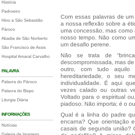
História
Padroeiro
Com essas palavras de um 
Hino a São Sebastião
a nossa reflexão sobre a é
Pároco
uma concessão, mas como 
nosso tempo. Não como um
Abadia de São Norberto
um desafio perene.
São Francisco de Assis
Não se trata de “brinca
Hospital Amaral Carvalho
descompromissada, mas de r
outro, com tudo aquilo
PALAVRA
hereditariedade, o seu 
Palavra do Pároco
individualidade. É aqui que
vezes calado ou outras vez
Palavra do Bispo
Voltado para o espiritual 
Liturgia Diária
piadoso. Não importa; é o ou
Qual é a linha do padre qu
INFORMAÇÕES
encarna? Que orientação e
Notícias
casais de segunda união? O
Galeria de Imagens