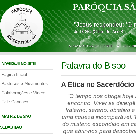
PARÓQUIA SÃ
"Jesus respondeu: 'O 
Jo 18,36a (Cristo Rei-Ano B)
A BOA NOTÍCIA SE FEZ SITE ★
SEGUND
Palavra do Bispo
NAVEGUE NO SITE
Página Inicial
A Ética no Sacerdócio 
Pastorais e Movimentos
Colaborações e Vídeos
“O tempo nos obriga hoje 
Fale Conosco
encontro. Viver as diverg
fraterno, sereno, objetivo 
MATRIZ DE SÃO
uma riqueza incomparável. 
do mistério escondido em c
SEBASTIÃO
que abrir-nos para descobrir