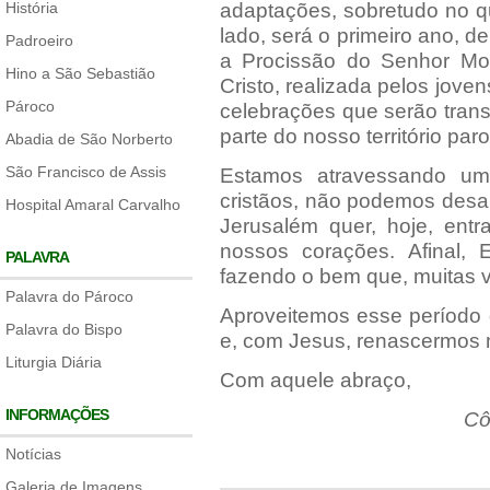
História
adaptações, sobretudo no qu
lado, será o primeiro ano, 
Padroeiro
a Procissão do Senhor M
Hino a São Sebastião
Cristo, realizada pelos jov
Pároco
celebrações que serão trans
parte do nosso território paro
Abadia de São Norberto
São Francisco de Assis
Estamos atravessando um
cristãos, não podemos des
Hospital Amaral Carvalho
Jerusalém quer, hoje, ent
nossos corações. Afinal,
PALAVRA
fazendo o bem que, muitas v
Palavra do Pároco
Aproveitemos esse período 
Palavra do Bispo
e, com Jesus, renascermos 
Liturgia Diária
Com aquele abraço,
INFORMAÇÕES
Cô
Notícias
Galeria de Imagens