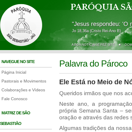
PARÓQUIA SÃ
"Jesus respondeu: 'O 
Jo 18,36a (Cristo Rei-Ano B)
A BOA NOTÍCIA SE FEZ SITE ★
DOM
Palavra do Pároco
NAVEGUE NO SITE
Página Inicial
Ele Está no Meio de Nó
Pastorais e Movimentos
Colaborações e Vídeos
Queridos irmãos que nos ac
Fale Conosco
Neste ano, a programaç
própria Semana Santa – ser
MATRIZ DE SÃO
oração e através das redes s
SEBASTIÃO
Algumas tradições da nossa