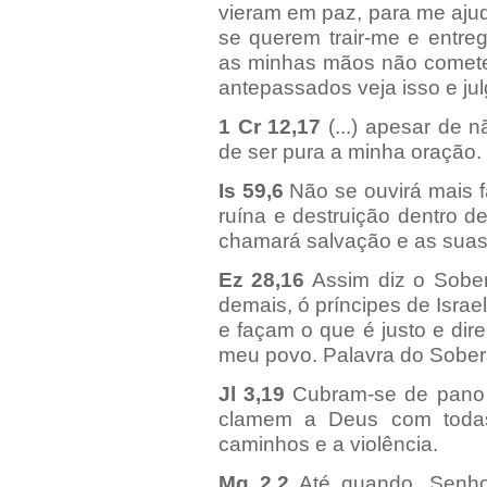
vieram em paz, para me ajud
se querem trair-me e entre
as minhas mãos não comete
antepassados veja isso e ju
1 Cr 12,17
(...) apesar de 
de ser pura a minha oração.
Is
59,6
Não se ouvirá mais f
ruína e destruição dentro d
chamará salvação e as suas 
Ez 28,16
Assim diz o Sober
demais, ó príncipes de Isra
e façam o que é justo e dir
meu povo. Palavra do Sober
Jl 3,19
Cubram-se de pano 
clamem a Deus com todas
caminhos e a violência.
Mq 2,2
Até quando, Senhor