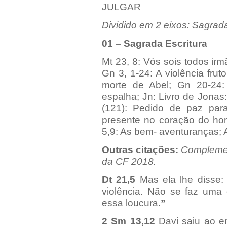
JULGAR
Dividido
em 2 eixos: Sagrada 
01 – Sagrada Escritura
Mt 23, 8: Vós sois todos ir
Gn 3, 1-24: A violência fr
morte de Abel; Gn 20-24:
espalha; Jn: Livro de Jonas:
(121): Pedido de paz para
presente no coração do hom
5,9: As bem- aventuranças; 
Outras citações:
Complemen
da CF 2018.
Dt 21,5
Mas ela lhe disse
violência. Não se faz uma
essa loucura.
”
2 Sm 13,12
Davi saiu ao e