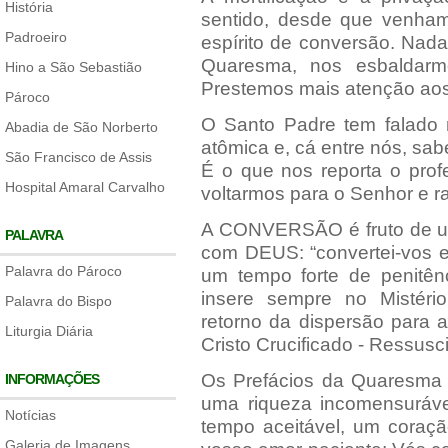
História
sentido, desde que venha
Padroeiro
espírito de conversão. Nada
Quaresma, nos esbaldarm
Hino a São Sebastião
Prestemos mais atenção aos 
Pároco
O Santo Padre tem falado
Abadia de São Norberto
atômica e, cá entre nós, sa
São Francisco de Assis
É o que nos reporta o prof
Hospital Amaral Carvalho
voltarmos para o Senhor e r
A CONVERSÃO é fruto de 
PALAVRA
com DEUS: “convertei-vos 
Palavra do Pároco
um tempo forte de penitê
insere sempre no Mistério
Palavra do Bispo
retorno da dispersão para 
Liturgia Diária
Cristo Crucificado - Ressusc
Os Prefácios da Quaresma 
INFORMAÇÕES
uma riqueza incomensurável
Notícias
tempo aceitável, um coraçã
Galeria de Imagens