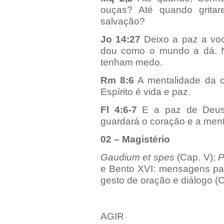
ouças? Até quando gritare
salvação?
Jo 14:27
Deixo a paz a voc
dou como o mundo a dá. N
tenham medo.
Rm 8:6
A mentalidade da c
Espírito é vida e paz.
Fl 4:6-7
E a paz de Deus,
guardará o coração e a ment
02 – Magistério
Gaudium et spes
(Cap. V);
P
e Bento XVI: mensagens par
gesto de oração e diálogo 
AGIR