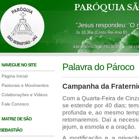
PARÓQUIA SÃ
"Jesus respondeu: 'O 
Jo 18,36a (Cristo Rei-Ano B)
A BOA NOTÍCIA SE FEZ SITE ★
SEXT
Palavra do Pároco
NAVEGUE NO SITE
Página Inicial
Campanha da Fraternid
Pastorais e Movimentos
Colaborações e Vídeos
Com a Quarta-Feira de Cinz
Fale Conosco
se estende por 40 dias; te
profunda e, ao mesmo temp
MATRIZ DE SÃO
retornaremos. Daí a necess
jejum, a esmola e a oração.
SEBASTIÃO
A mortificação e a privaç