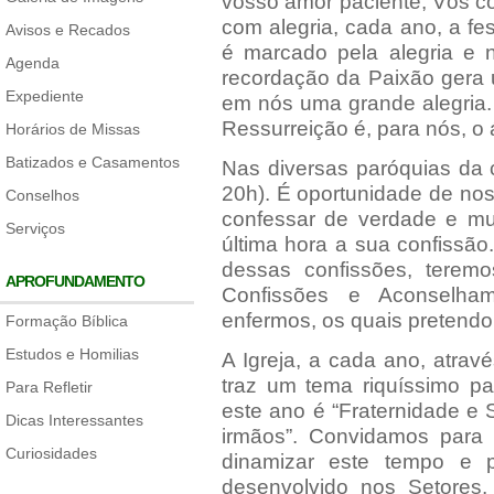
vosso amor paciente; Vós co
com alegria, cada ano, a f
Avisos e Recados
é marcado pela alegria e n
Agenda
recordação da Paixão gera 
Expediente
em nós uma grande alegria.
Ressurreição é, para nós, o 
Horários de Missas
Batizados e Casamentos
Nas diversas paróquias da 
20h). É oportunidade de no
Conselhos
confessar de verdade e m
Serviços
última hora a sua confissã
dessas confissões, terem
APROFUNDAMENTO
Confissões e Aconselha
enfermos, os quais pretend
Formação Bíblica
Estudos e Homilias
A Igreja, a cada ano, atra
traz um tema riquíssimo pa
Para Refletir
este ano é “Fraternidade e 
Dicas Interessantes
irmãos”. Convidamos para
Curiosidades
dinamizar este tempo e 
desenvolvido nos Setores