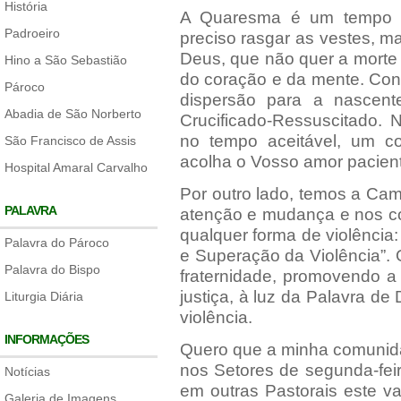
História
A Quaresma é um tempo fo
Padroeiro
preciso rasgar as vestes, m
Deus, que não quer a morte
Hino a São Sebastião
do coração e da mente. Conv
Pároco
dispersão para a nascente
Abadia de São Norberto
Crucificado-Ressuscitado. N
no tempo aceitável, um co
São Francisco de Assis
acolha o Vosso amor pacien
Hospital Amaral Carvalho
Por outro lado, temos a Ca
PALAVRA
atenção e mudança e nos con
qualquer forma de violência:
Palavra do Pároco
e Superação da Violência”. 
Palavra do Bispo
fraternidade, promovendo a 
justiça, à luz da Palavra 
Liturgia Diária
violência.
INFORMAÇÕES
Quero que a minha comunidad
nos Setores de segunda-fei
Notícias
em outras Pastorais este v
Galeria de Imagens