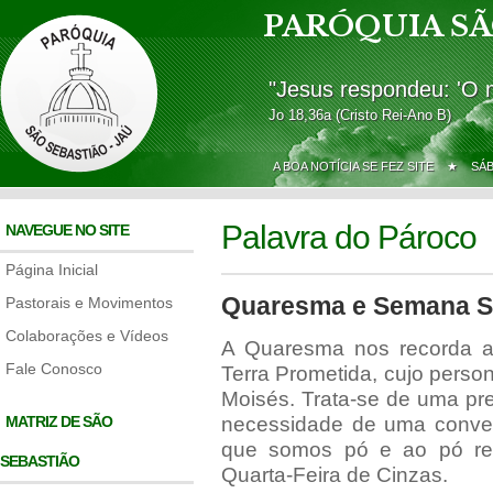
PARÓQUIA SÃ
"Jesus respondeu: 'O 
Jo 18,36a (Cristo Rei-Ano B)
A BOA NOTÍCIA SE FEZ SITE ★
SÁ
Palavra do Pároco
NAVEGUE NO SITE
Página Inicial
Quaresma e Semana Sa
Pastorais e Movimentos
Colaborações e Vídeos
A Quaresma nos recorda 
Fale Conosco
Terra Prometida, cujo pers
Moisés. Trata-se de uma pr
MATRIZ DE SÃO
necessidade de uma conver
que somos pó e ao pó re
SEBASTIÃO
Quarta-Feira de Cinzas.