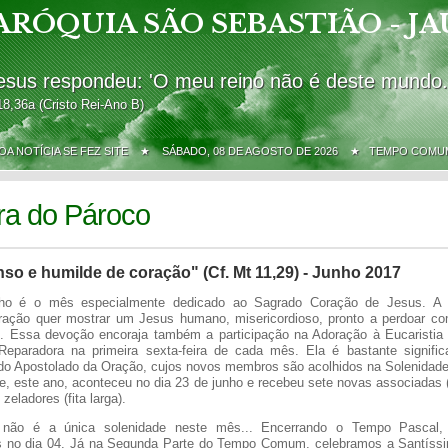
ARÓQUIA SÃO SEBASTIÃO - JA
esus respondeu: 'O meu reino não é deste mundo.
18,36a (Cristo Rei-Ano B)
BOA NOTÍCIA SE FEZ SITE ★
SÁBADO, 08 DE AGOSTO DE 2026 ★ TEMPO COMU
ra do Pároco
o e humilde de coração" (Cf. Mt 11,29) - Junho 2017
nho é o mês especialmente dedicado ao Sagrado Coração de Jesus. A
ação quer mostrar um Jesus humano, misericordioso, pronto a perdoar c
go. Essa devoção encoraja também a participação na Adoração à Eucaristia 
paradora na primeira sexta-feira de cada mês. Ela é bastante signific
o Apostolado da Oração, cujos novos membros são acolhidos na Solenidad
, este ano, aconteceu no dia 23 de junho e recebeu sete novas associadas (f
 zeladores (fita larga).
não é a única solenidade neste mês... Encerrando o Tempo Pascal,
s no dia 04. Já na Segunda Parte do Tempo Comum, celebramos a Santíssi