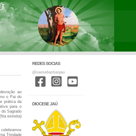
Ú
'"
M
REDES SOCIAS
@saosebastiaojau
 devoção ao
omo o Pai do
e prática da
DIOCESE JAÚ
ativa para o
e do Sagrado
ita estreita)
 celebramos
ma Trindade