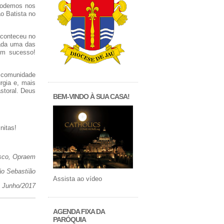
 podemos nos
o Batista no
aconteceu no
cada uma das
um sucesso!
a comunidade
rgia e, mais
storal. Deus
BEM-VINDO À SUA CASA!
nitas!
isco, Opraem
ão Sebastião
Assista ao vídeo
Junho/2017
AGENDA FIXA DA
PARÓQUIA