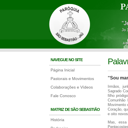
P
"J
Jo 
A 
Palav
NAVEGUE NO SITE
Página Inicial
“Sou mans
Pastorais e Movimentos
Irmãos, ju
Colaborações e Vídeos
Sagrado Cor
Fale Conosco
filho pródi
Comunhão Re
Movimento d
MATRIZ DE SÃO SEBASTIÃO
Coração, que
e oito novos
História
Mas, essa 
Pentecoste