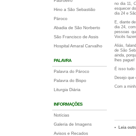
Padroeiro
no dia 11,
C
esquecer do
Hino a São Sebastião
dia 24 e São
Pároco
E, diante d
dia 24, com
Abadia de São Norberto
pessoas qu
São Francisco de Assis
Vocês fazem
Aliás, fala
Hospital Amaral Carvalho
de São Seba
ainda, porq
lhes pague!
PALAVRA
É isso tudo
Palavra do Pároco
Desejo que 
Palavra do Bispo
Com a minh
Liturgia Diária
INFORMAÇÕES
Notícias
Galeria de Imagens
• Leia outr
Avisos e Recados