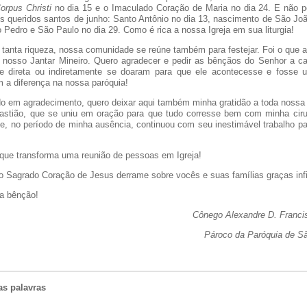
orpus Christi
no dia 15 e o Imaculado Coração de Maria no dia 24. E não
s queridos santos de junho: Santo Antônio no dia 13, nascimento de São Joã
 Pedro e São Paulo no dia 29. Como é rica a nossa Igreja em sua liturgia!
e tanta riqueza, nossa comunidade se reúne também para festejar. Foi o que 
 nosso Jantar Mineiro. Quero agradecer e pedir as bênçãos do Senhor a 
e direta ou indiretamente se doaram para que ele acontecesse e fosse 
 a diferença na nossa paróquia!
ndo em agradecimento, quero deixar aqui também minha gratidão a toda noss
stião, que se uniu em oração para que tudo corresse bem com minha ciru
ue, no período de minha ausência, continuou com seu inestimável trabalho pa
 que transforma uma reunião de pessoas em Igreja!
o Sagrado Coração de Jesus derrame sobre vocês e suas famílias graças infi
a bênção!
Cônego Alexandre D. Franc
Pároco da Paróquia de S
as palavras