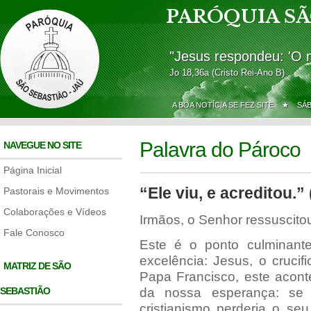
PARÓQUIA SÃ
"Jesus respondeu: 'O 
Jo 18,36a (Cristo Rei-Ano B)
A BOA NOTÍCIA SE FEZ SITE ★
SÁ
Palavra do Pároco
NAVEGUE NO SITE
Página Inicial
“Ele viu, e acreditou.” 
Pastorais e Movimentos
Colaborações e Vídeos
Irmãos, o Senhor ressuscito
Fale Conosco
Este é o ponto culminan
excelência: Jesus, o cruci
MATRIZ DE SÃO
Papa Francisco, este acont
SEBASTIÃO
da nossa esperança: se C
cristianismo perderia o seu