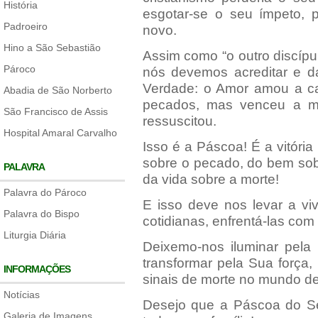
História
esgotar-se o seu ímpeto, p
Padroeiro
novo.
Hino a São Sebastião
Assim como “o outro discíp
Pároco
nós devemos acreditar e d
Verdade: o Amor amou a c
Abadia de São Norberto
pecados, mas venceu a mo
São Francisco de Assis
ressuscitou.
Hospital Amaral Carvalho
Isso é a Páscoa! É a vitória
sobre o pecado, do bem sob
PALAVRA
da vida sobre a morte!
Palavra do Pároco
E isso deve nos levar a vi
Palavra do Bispo
cotidianas, enfrentá-las c
Liturgia Diária
Deixemo-nos iluminar pela 
transformar pela Sua força
INFORMAÇÕES
sinais de morte no mundo de
Notícias
Desejo que a Páscoa do Se
Galeria de Imagens