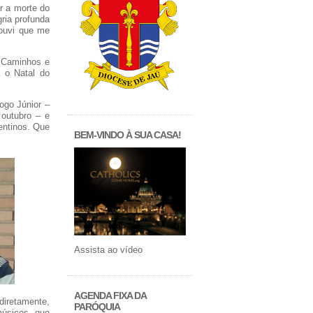
r a morte do
ria profunda
 ouvi que me
s Caminhos e
a o Natal do
ogo Júnior –
outubro – e
entinos. Que
BEM-VINDO À SUA CASA!
Assista ao vídeo
AGENDA FIXA DA
diretamente,
PARÓQUIA
músicos que