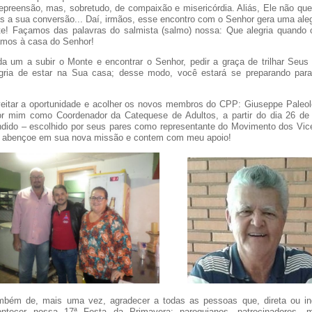
epreensão, mas, sobretudo, de compaixão e misericórdia. Aliás, Ele não que
s a sua conversão... Daí, irmãos, esse encontro com o Senhor gera uma aleg
te! Façamos das palavras do salmista (salmo) nossa: Que alegria quando
mos à casa do Senhor!
a um a subir o Monte e encontrar o Senhor, pedir a graça de trilhar Seu
egria de estar na Sua casa; desse modo, você estará se preparando par
eitar a oportunidade e acolher os novos membros do CPP: Giuseppe Paleol
r mim como Coordenador da Catequese de Adultos, a partir do dia 26 de 
dido – escolhido por seus pares como representante do Movimento dos Vic
s abençoe em sua nova missão e contem com meu apoio!
mbém de, mais uma vez, agradecer a todas as pessoas que, direta ou in
ontecer nossa 17ª Festa da Primavera: paroquianos, patrocinadores, 