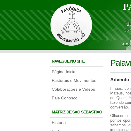
P
"J
Jo 
A BO
Palav
NAVEGUE NO SITE
Página Inicial
Advento:
Pastorais e Movimentos
Irmãos, com
Colaborações e Vídeos
Mateus, nos
Fale Conosco
de Quem é 
fazendo com
conversão.
MATRIZ DE SÃO SEBASTIÃO
Olhando os 
pontos opor
História
sabemos qu
impulsionan