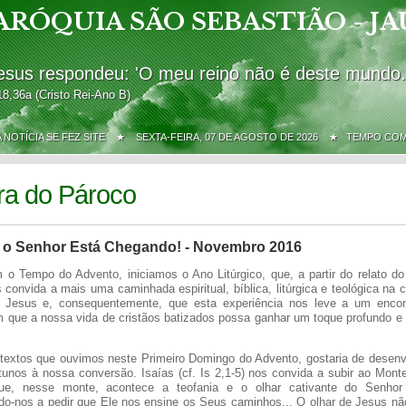
ARÓQUIA SÃO SEBASTIÃO - JA
esus respondeu: 'O meu reino não é deste mundo.
18,36a (Cristo Rei-Ano B)
A NOTÍCIA SE FEZ SITE ★
SEXTA-FEIRA, 07 DE AGOSTO DE 2026 ★ TEMPO CO
ra do Pároco
 o Senhor Está Chegando! - Novembro 2016
 o Tempo do Advento, iniciamos o Ano Litúrgico, que, a partir do relato do
 convida a mais uma caminhada espiritual, bíblica, litúrgica e teológica na
Jesus e, consequentemente, que esta experiência nos leve a um encont
 que a nossa vida de cristãos batizados possa ganhar um toque profundo e 
textos que ouvimos neste Primeiro Domingo do Advento, gostaria de desenv
tunos à nossa conversão. Isaías (cf. Is 2,1-5) nos convida a subir ao Mont
e, nesse monte, acontece a teofania e o olhar cativante do Senhor
do-nos a pedir que Ele nos ensine os Seus caminhos... O olhar de Jesus nã