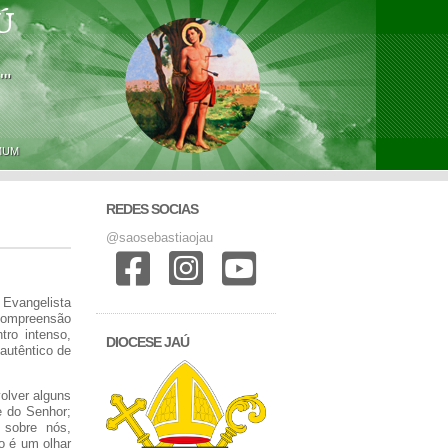
Ú
'"
MUM
REDES SOCIAS
@saosebastiaojau
 Evangelista
 compreensão
ro intenso,
DIOCESE JAÚ
autêntico de
olver alguns
e do Senhor;
 sobre nós,
o é um olhar