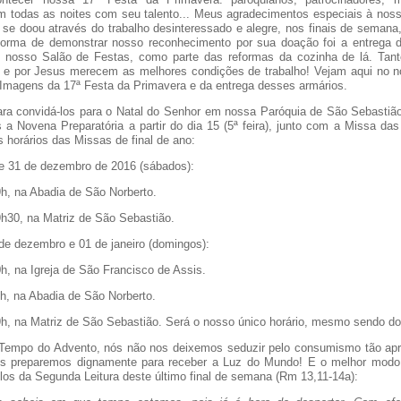
am todas as noites com seu talento... Meus agradecimentos especiais à nos
 se doou através do trabalho desinteressado e alegre, nos finais de semana
orma de demonstrar nosso reconhecimento por sua doação foi a entrega d
 nosso Salão de Festas, como parte das reformas da cozinha de lá. Tan
 e por Jesus merecem as melhores condições de trabalho! Vejam aqui no 
 Imagens da 17ª Festa da Primavera e da entrega desses armários.
ara convidá-los para o Natal do Senhor em nossa Paróquia de São Sebastiã
 a Novena Preparatória a partir do dia 15 (5ª feira), junto com a Missa das
 horários das Missas de final de ano:
 e 31 de dezembro de 2016 (sábados):
na Abadia de São Norberto.
, na Matriz de São Sebastião.
de dezembro e 01 de janeiro (domingos):
na Igreja de São Francisco de Assis.
na Abadia de São Norberto.
na Matriz de São Sebastião. Será o nosso único horário, mesmo sendo d
Tempo do Advento, nós não nos deixemos seduzir pelo consumismo tão ap
s preparemos dignamente para receber a Luz do Mundo! E o melhor modo 
elos da Segunda Leitura deste último final de semana (Rm 13,11-14a):