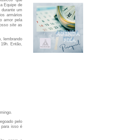
sa Equipe de
, durante um
os armários
to amor pela
nosso
site
as
o, lembrando
 19h. Então,
omingo.
regoado pelo
para isso é