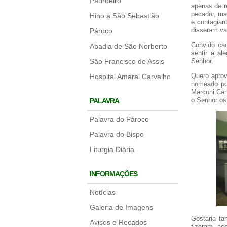
Padroeiro
apenas de r
pecador, ma
Hino a São Sebastião
e contagian
disseram va
Pároco
Convido cad
Abadia de São Norberto
sentir a al
São Francisco de Assis
Senhor.
Quero aprov
Hospital Amaral Carvalho
nomeado po
Marconi Can
o Senhor o
PALAVRA
Palavra do Pároco
Palavra do Bispo
Liturgia Diária
INFORMAÇÕES
Notícias
Galeria de Imagens
Gostaria ta
Avisos e Recados
fizeram ac