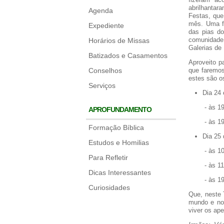
abrilhantar
Agenda
Festas, que
mês. Uma f
Expediente
das pias do
comunidade
Horários de Missas
Galerias de
Batizados e Casamentos
Aproveito p
Conselhos
que faremos
estes são os
Serviços
Dia 24
- às 19h, 
APROFUNDAMENTO
- às 19h30
Formação Bíblica
Dia 25 
Estudos e Homilias
- às 10h, 
Para Refletir
- às 11h, 
Dicas Interessantes
- às 19h, 
Curiosidades
Que, neste 
mundo e no
viver os ap