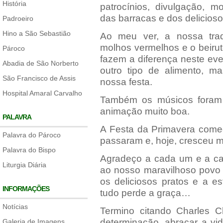
História
patrocínios, divulgação,
das barracas e dos delicios
Padroeiro
Hino a São Sebastião
Ao meu ver, a nossa tra
molhos vermelhos e o beiru
Pároco
fazem a diferença neste e
Abadia de São Norberto
outro tipo de alimento, ma
São Francisco de Assis
nossa festa.
Hospital Amaral Carvalho
Também os músicos foram 
animação muito boa.
PALAVRA
A Festa da Primavera come
Palavra do Pároco
passaram e, hoje, cresceu m
Palavra do Bispo
Agradeço a cada um e a cad
Liturgia Diária
ao nosso maravilhoso povo 
os deliciosos pratos e a 
INFORMAÇÕES
tudo perde a graça…
Notícias
Termino citando Charles 
determinação, abraçar a vi
Galeria de Imagens