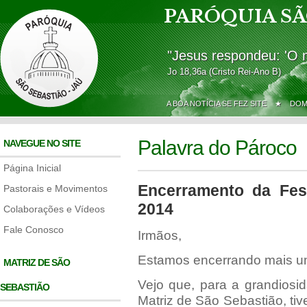
PARÓQUIA SÃ
"Jesus respondeu: 'O 
Jo 18,36a (Cristo Rei-Ano B)
A BOA NOTÍCIA SE FEZ SITE ★
DOM
Palavra do Pároco
NAVEGUE NO SITE
Página Inicial
Encerramento da Fes
Pastorais e Movimentos
2014
Colaborações e Vídeos
Fale Conosco
Irmãos,
Estamos encerrando mais u
MATRIZ DE SÃO
Vejo que, para a grandiosi
SEBASTIÃO
Matriz de São Sebastião, ti