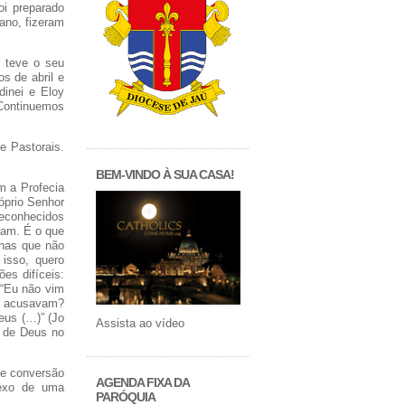
oi preparado
ano, fizeram
e teve o seu
s de abril e
dinei e Eloy
 Continuemos
e Pastorais.
BEM-VINDO À SUA CASA!
m a Profecia
óprio Senhor
reconhecidos
sam. É o que
lhas que não
 isso, quero
es difíceis:
 “Eu não vim
e acusavam?
eus (…)” (Jo
Assista ao vídeo
e de Deus no
de conversão
AGENDA FIXA DA
lexo de uma
PARÓQUIA