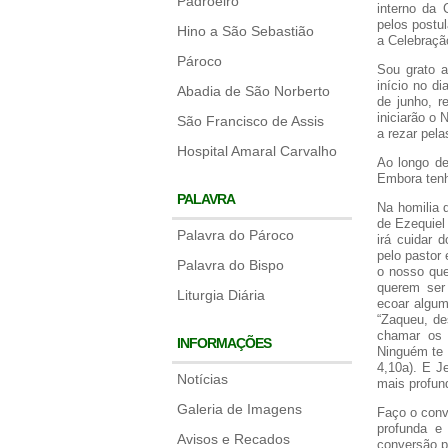
Padroeiro
interno da 
pelos postu
Hino a São Sebastião
a Celebraçã
Pároco
Sou grato a
início no d
Abadia de São Norberto
de junho, r
iniciarão o
São Francisco de Assis
a rezar pel
Hospital Amaral Carvalho
Ao longo de
Embora tenh
PALAVRA
Na homilia 
de Ezequiel
Palavra do Pároco
irá cuidar 
pelo pastor
Palavra do Bispo
o nosso que
querem ser 
Liturgia Diária
ecoar algum
“Zaqueu, de
chamar os 
INFORMAÇÕES
Ninguém te 
4,10a). E J
Notícias
mais profun
Galeria de Imagens
Faço o conv
profunda e
Avisos e Recados
conversão p