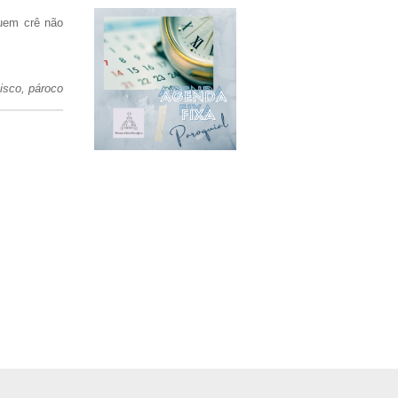
quem crê não
isco, pároco