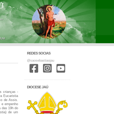
Ú
'"
MUM
REDES SOCIAS
@saosebastiaojau
DIOCESE JAÚ
 crianças -
a Eucaristia
co de Assis.
ão e empenho
a das 19h do
stia) de um