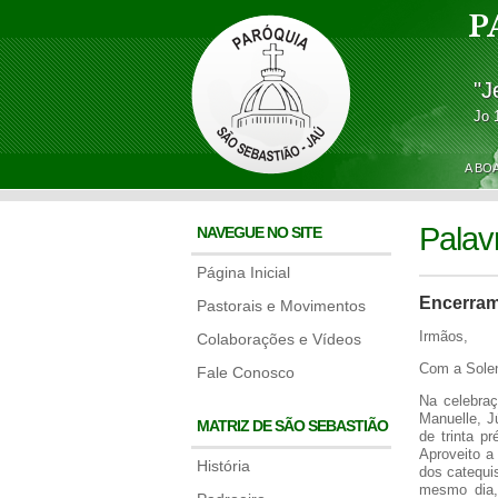
P
"J
Jo 
A BO
Palav
NAVEGUE NO SITE
Página Inicial
Encerram
Pastorais e Movimentos
Irmãos,
Colaborações e Vídeos
Com a Solen
Fale Conosco
Na celebra
Manuelle, J
MATRIZ DE SÃO SEBASTIÃO
de trinta p
Aproveito a
História
dos catequi
mesmo dia,