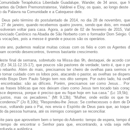
Comunidade Terapêutica Liberdade Guadalupe, Wander, de 34 anos, que f
lantes da Ordem Premonstratense, Valdinei e Eloy, os quais, ao longo deste 
o da Palavra na Comunidade e a Catequese dele.
 Deus pelo término do postulantado de 2014, no dia 28 de novembro, qu
ia 27 de janeiro, quando recebemos quatro jovens, sendo que dois, em meado
esolveram voltar para casa. Agora, a partir de 02 de fevereiro de 2015, Val
 Noviciado Canônico na Abadia de São Norberto com o formador Dom Sérgio.
as vocações, pois a messe é grande e poucos são os operários.
ste ano, pudemos realizar muitas coisas com os fiéis e com os Agentes d
am ocorrido desencontros, tivemos bastante crescimento.
deste final de semana, sobretudo na Missa das 9h, destaquei, de acordo co
 (Ez 34,11-12.15-17), que poucos são pastores de verdade; tanto é, que o pr
do rebanho. Além do mais, precisamos ter cheiro de ovelhas para sermos 
 e tomar cuidado com os lobos pois, atacando o pastor, as ovelhas se disper
rido Bispo Dom Paulo Sérgio tem nos dito sempre. Por outro lado, há ove
encontradas: são as difíceis. Porém, precisamos ser como Jesus... Por
as frases bíblicas que nos deixam claro como Jesus tem tocado tais coraçõ
sce depressa, porque é preciso que eu fique hoje em tua casa.” (Lc 19,5b);
justos, mas os pecadores.” (Mt 9,13b); “Mulher, onde estão os que t
condenou?” (Jo 8,10b); “Respondeu-lhe Jesus: Se conhecesses o dom de D
esus, voltando para o Pai, nos envia o Espírito de Deus para que, ao toqu
do da pessoa humana, até os inimigos consigam se reconciliar.
ite para que aproveitem bem o tempo do Advento: tempo de espera, tempo 
 tempo de encontrar o Senhor para que, encontrando, a vida seja ref
rofunda e autêntica.