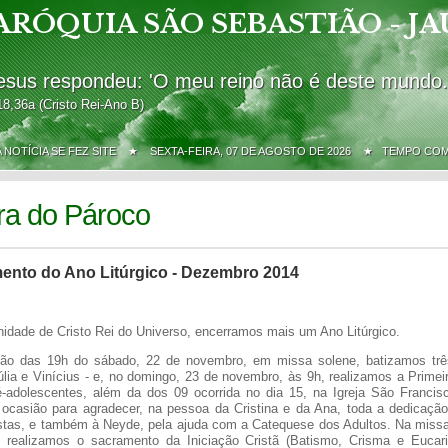
ARÓQUIA SÃO SEBASTIÃO - JA
esus respondeu: 'O meu reino não é deste mundo.
18,36a (Cristo Rei-Ano B)
A NOTÍCIA SE FEZ SITE ★
SEXTA-FEIRA, 07 DE AGOSTO DE 2026 ★ TEMPO CO
ra do Pároco
ento do Ano Litúrgico - Dezembro 2014
idade de Cristo Rei do Universo, encerramos mais um Ano Litúrgico.
ção das 19h do sábado, 22 de novembro, em missa solene, batizamos três
úlia e Vinícius - e, no domingo, 23 de novembro, às 9h, realizamos a Primeir
ré-adolescentes, além da dos 09 ocorrida no dia 15, na Igreja São Francis
 ocasião para agradecer, na pessoa da Cristina e da Ana, toda a dedicaç
stas, e também à Neyde, pela ajuda com a Catequese dos Adultos. Na miss
 realizamos o sacramento da Iniciação Cristã (Batismo, Crisma e Eucari