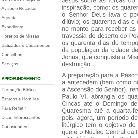
Jesus sobre as forças do
inspiração, como: os quaren
Avisos e Recados
o Senhor Deus lava o pe
Agenda
dilúvio; os quarenta dias 
Expediente
no monte para receber as 
travessia do deserto do Po
Horários de Missas
os quarenta dias do tempo
Batizados e Casamentos
da população da cidade de
Conselhos
Jonas, que conquista a Mis
destruição…
Serviços
A preparação para a Pásco
APROFUNDAMENTO
a antecedem (bem como no
a Ascensão do Senhor), rem
Formação Bíblica
Paulo VI, abrangia os qua
Estudos e Homilias
Cincas até o Domingo de
Para Refletir
Quaresma até a quarta-f
pois, agora, um período de
Dicas Interessantes
litúrgico tem o objetivo d
Curiosidades
que é o Núcleo Central da F