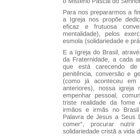
o Mistério Pascal do Senhor
Para nos prepararmos a fi
a Igreja nos propõe dedi
eficaz e frutuosa conv
mentalidade), pelos exer
esmola (solidariedade e prá
E a Igreja do Brasil, atra
da Fraternidade, a cada a
que está carecendo de
penitência, conversão e g
(como já aconteceu em 
anteriores), nossa igreja
empenhar pessoal, comun
triste realidade da fom
irmãos e irmãs no Brasi
Palavra de Jesus a Seus D
comer”, procurar nutrir
solidariedade cristã a vid