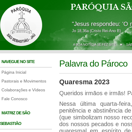
PARÓQUIA SÃ
"Jesus respondeu: 'O 
Jo 18,36a (Cristo Rei-Ano B)
A BOA NOTÍCIA SE FEZ SITE ★
SÁ
Palavra do Pároco
NAVEGUE NO SITE
Página Inicial
Quaresma 2023
Pastorais e Movimentos
Colaborações e Vídeos
Queridos irmãos e irmãs! 
Fale Conosco
Nessa última quarta-feir
penitência e abstinência d
MATRIZ DE SÃO
(que simbolizam nosso rec
dos nossos pecados e noss
SEBASTIÃO
quaresmal em espírito de