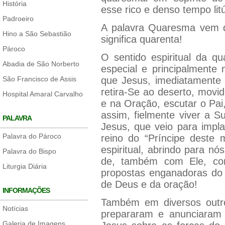
História
esse rico e denso tempo li
Padroeiro
A palavra Quaresma vem d
Hino a São Sebastião
significa quarenta!
Pároco
O sentido espiritual da q
Abadia de São Norberto
especial e principalmente 
São Francisco de Assis
que Jesus, imediatamente
retira-Se ao deserto, movi
Hospital Amaral Carvalho
e na Oração, escutar o Pai
assim, fielmente viver a 
PALAVRA
Jesus, que veio para impl
Palavra do Pároco
reino do “Príncipe deste
espiritual, abrindo para nó
Palavra do Bispo
de, também com Ele, com
Liturgia Diária
propostas enganadoras do 
de Deus e da oração!
INFORMAÇÕES
Também em diversos outro
Notícias
prepararam e anunciaram o
Galeria de Imagens