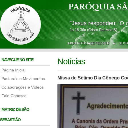
PARÓQUIA SÃ
"Jesus respondeu: 'O 
Jo 18,36a (Cristo Rei-Ano B)
A BOA NOTÍCIA SE FEZ SITE ★
SEXT
Notícias
NAVEGUE NO SITE
Página Inicial
Missa de Sétimo Dia Cônego Go
Pastorais e Movimentos
Colaborações e Vídeos
Fale Conosco
MATRIZ DE SÃO
SEBASTIÃO