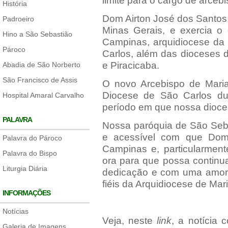
limite para o cargo de arcebi
História
Dom Airton José dos Santos
Padroeiro
Minas Gerais, e exercia o 
Hino a São Sebastião
Campinas, arquidiocese da 
Pároco
Carlos, além das dioceses 
e Piracicaba.
Abadia de São Norberto
São Francisco de Assis
O novo Arcebispo de Marian
Diocese de São Carlos du
Hospital Amaral Carvalho
período em que nossa dioces
PALAVRA
Nossa paróquia de São Seba
e acessível com que Dom 
Palavra do Pároco
Campinas e, particularmen
Palavra do Bispo
ora para que possa continu
Liturgia Diária
dedicação e com uma amoros
fiéis da Arquidiocese de Mar
INFORMAÇÕES
Notícias
Veja, neste
link
, a notícia
Galeria de Imagens