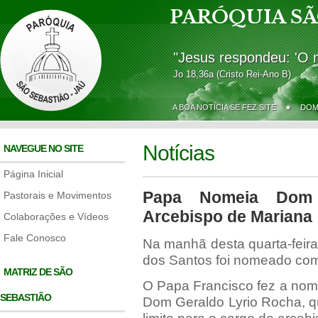
PARÓQUIA SÃ
"Jesus respondeu: 'O 
Jo 18,36a (Cristo Rei-Ano B)
A BOA NOTÍCIA SE FEZ SITE ★
DOM
Notícias
NAVEGUE NO SITE
Página Inicial
Papa Nomeia Dom 
Pastorais e Movimentos
Arcebispo de Mariana
Colaborações e Vídeos
Fale Conosco
Na manhã desta quarta-feira
dos Santos foi nomeado com
MATRIZ DE SÃO
O Papa Francisco fez a nom
SEBASTIÃO
Dom Geraldo Lyrio Rocha, q