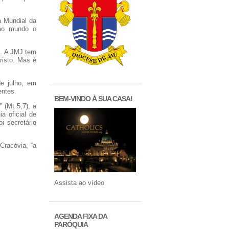
a Mundial da
 ao mundo o
e. A JMJ tem
risto. Mas é
e julho, em
entes.
BEM-VINDO À SUA CASA!
 (Mt 5,7), a
a oficial de
i secretário
Cracóvia, “a
Assista ao vídeo
AGENDA FIXA DA
PARÓQUIA