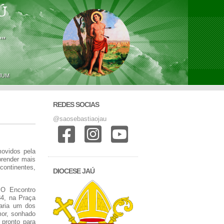
Ú
'"
MUM
REDES SOCIAS
@saosebastiaojau
movidos pela
prender mais
 continentes,
DIOCESE JAÚ
O Encontro
84, na Praça
aria um dos
mor, sonhado
pronto para