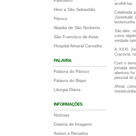
Padroeiro
acolhê-las.
Hino a São Sebastião
Celebrada a
Juventude 
Pároco
testemunho 
Abadia de São Norberto
São eles, o
como objeti
São Francisco de Assis
verdade tam
Hospital Amaral Carvalho
A XXXI Jor
Cracóvia, n
PALAVRA
Com o tema 
jornada des
Palavra do Pároco
abertura fo
pessoal do 
Palavra do Bispo
Afinal, com
Liturgia Diária
misericórdi
INFORMAÇÕES
Notícias
Galeria de Imagens
Avisos e Recados