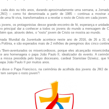
 cada dois ou três anos, durando aproximadamente uma semana, a Jornad
(JMJ) – como foi denominada a partir de 1985 – continua a mostrar
de uma fé viva, transformadora e a revelar o rosto de Cristo em cada jovem.
s jovens, os protagonistas desse grande encontro de fé, esperança e unidad
vo principal dar a conhecer a todos os jovens do mundo a mensagem de C
bém que, através deles, o “rosto” jovem de Cristo se mostra ao mundo.
nada Mundial da Juventude acontece neste ano de 2016, de 26 a 31 d
a Polônia, e são esperados mais de 2 milhões de peregrinos dos cinco contin
“Bem-aventurados os misericordiosos, porque eles alcançarão misericórdia”
te ano homenageia o papa João Paulo II, idealizador do evento. A cerimôni
i a missa presidida pelo bispo diocesano, cardeal Stanislaw Dziwisz, que fo
papa João Paulo II por muitos anos.
o disse o Papa Francisco, na cerimônia de acolhida dos jovens da JMJ de 
a tem sempre o rosto jovem”!