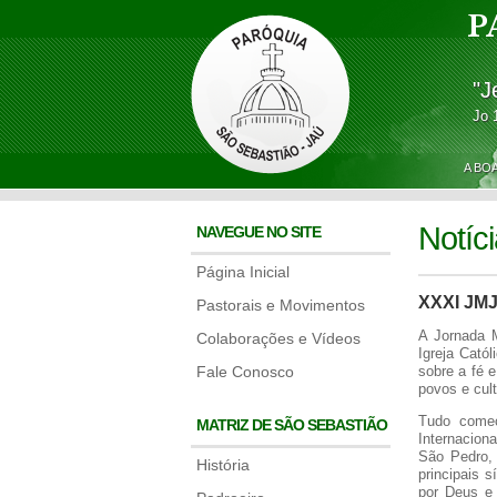
P
"J
Jo 
A BO
Notíc
NAVEGUE NO SITE
Página Inicial
XXXI JMJ
Pastorais e Movimentos
A Jornada M
Colaborações e Vídeos
Igreja Cató
Fale Conosco
sobre a fé e
povos e cult
Tudo come
MATRIZ DE SÃO SEBASTIÃO
Internacion
São Pedro,
História
principais 
por Deus e