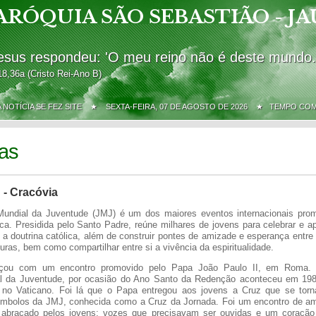
ARÓQUIA SÃO SEBASTIÃO - JA
esus respondeu: 'O meu reino não é deste mundo.
18,36a (Cristo Rei-Ano B)
A NOTÍCIA SE FEZ SITE ★
SEXTA-FEIRA, 07 DE AGOSTO DE 2026 ★ TEMPO CO
ias
 - Cracóvia
undial da Juventude (JMJ) é um dos maiores eventos internacionais pro
lica. Presidida pelo Santo Padre, reúne milhares de jovens para celebrar e a
 a doutrina católica, além de construir pontes de amizade e esperança entre
uras, bem como compartilhar entre si a vivência da espiritualidade.
çou com um encontro promovido pelo Papa João Paulo II, em Roma. 
al da Juventude, por ocasião do Ano Santo da Redenção aconteceu em 19
 no Vaticano. Foi lá que o Papa entregou aos jovens a Cruz que se torn
símbolos da JMJ, conhecida como a Cruz da Jornada. Foi um encontro de a
 abraçado pelos jovens: vozes que precisavam ser ouvidas e um coração 