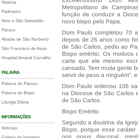
Excelentíssimo Dom Air
História
Metropolitano de Campinas
Padroeiro
função de conduzir a Dioc
Hino a São Sebastião
novo bispo pelo Papa.
Pároco
Dom Paulo completou 70 a
depois de 26 anos como bis
Abadia de São Norberto
de São Carlos, pediu ao Pa
São Francisco de Assis
Bispo emérito. Os motivos
Hospital Amaral Carvalho
carta que ele mesmo escr
cansado. Tem muita gente bo
PALAVRA
servir de peso a ninguém”,
Palavra do Pároco
Dom Paulo ordenou 106 sac
na Diocese de São Carlos e
Palavra do Bispo
de São Carlos.
Liturgia Diária
Bispo Emérito
INFORMAÇÕES
Segundo a doutrina da Igrej
Notícias
Bispo, porque esse caráter
nos graus diaconal, pres
Galeria de Imagens