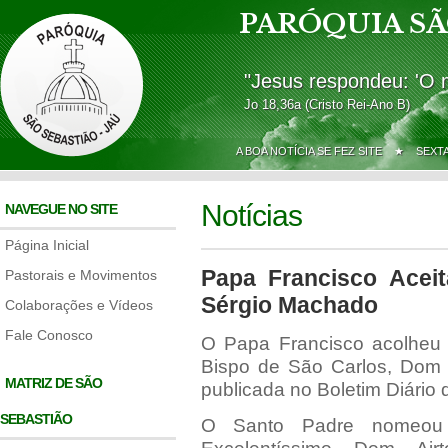
PARÓQUIA SÃ
"Jesus respondeu: 'O 
Jo 18,36a (Cristo Rei-Ano B)
A BOA NOTÍCIA SE FEZ SITE ★
SEXT
Notícias
NAVEGUE NO SITE
Página Inicial
Papa Francisco Acei
Pastorais e Movimentos
Sérgio Machado
Colaborações e Vídeos
Fale Conosco
O Papa Francisco acolheu n
Bispo de São Carlos, Dom 
MATRIZ DE SÃO
publicada no Boletim Diário
SEBASTIÃO
O Santo Padre nomeou c