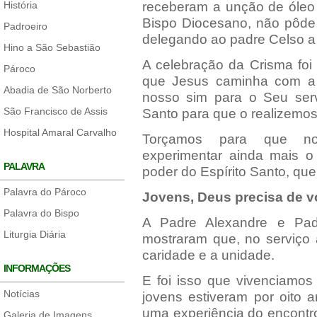
História
receberam a unção de óleo
Bispo Diocesano, não pôde 
Padroeiro
delegando ao padre Celso a
Hino a São Sebastião
A celebração da Crisma foi
Pároco
que Jesus caminha com a 
Abadia de São Norberto
nosso sim para o Seu serv
São Francisco de Assis
Santo para que o realizemos
Hospital Amaral Carvalho
Torçamos para que no
experimentar ainda mais 
PALAVRA
poder do Espírito Santo, que
Palavra do Pároco
Jovens, Deus precisa de v
Palavra do Bispo
A Padre Alexandre e Pad
Liturgia Diária
mostraram que, no serviço
caridade e a unidade.
INFORMAÇÕES
E foi isso que vivenciamos
Notícias
jovens estiveram por oito
uma experiência do encontr
Galeria de Imagens