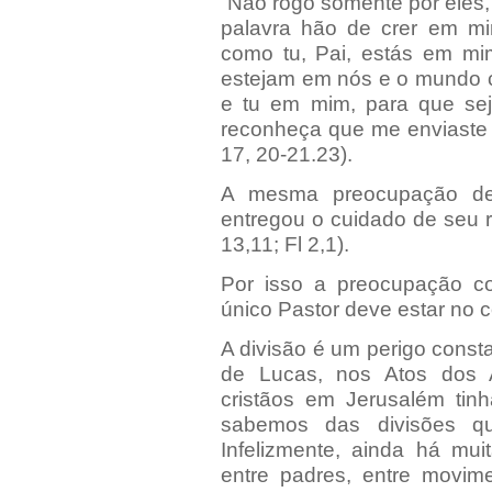
“Não rogo somente por eles
palavra hão de crer em m
como tu, Pai, estás em mi
estejam em nós e o mundo c
e tu em mim, para que se
reconheça que me enviaste
17, 20-21.23).
A mesma preocupação de
entregou o cuidado de seu r
13,11; Fl 2,1).
Por isso a preocupação 
único Pastor deve estar no 
A divisão é um perigo cons
de Lucas, nos Atos dos A
cristãos em Jerusalém ti
sabemos das divisões qu
Infelizmente, ainda há mu
entre padres, entre movime