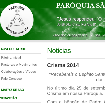
PARÓQUIA SÃ
"Jesus respondeu: 'O 
Jo 18,36a (Cristo Rei-Ano B)
A BOA NOTÍCIA SE FEZ SITE ★
SEGUND
Notícias
NAVEGUE NO SITE
Página Inicial
Crisma 2014
Pastorais e Movimentos
Colaborações e Vídeos
“
Recebereis o Espirito San
Fale Conosco
dos 
No último dia 25 de setemb
MATRIZ DE SÃO
Crisma em nossa Paróquia.
SEBASTIÃO
Com a bênção de Padre C