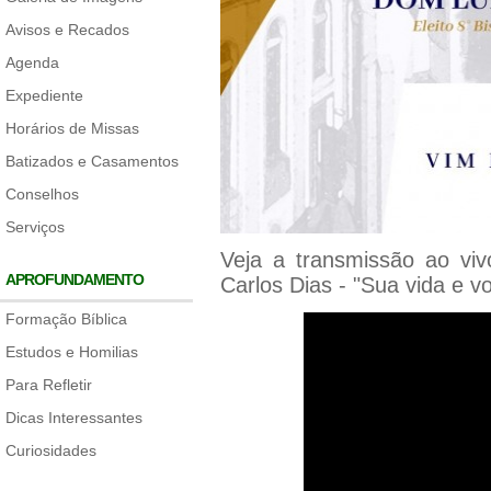
Avisos e Recados
Agenda
Expediente
Horários de Missas
Batizados e Casamentos
Conselhos
Serviços
Veja a transmissão ao vi
APROFUNDAMENTO
Carlos Dias - "Sua vida e v
Formação Bíblica
Estudos e Homilias
Para Refletir
Dicas Interessantes
Curiosidades