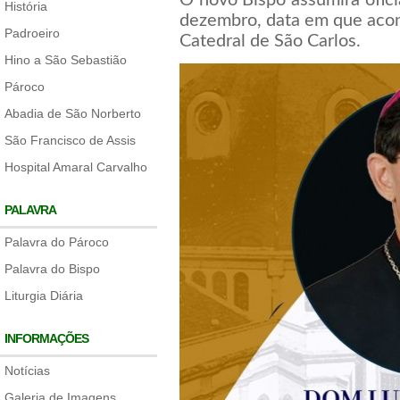
O novo Bispo assumirá ofic
História
dezembro, data em que acon
Padroeiro
Catedral de São Carlos.
Hino a São Sebastião
Pároco
Abadia de São Norberto
São Francisco de Assis
Hospital Amaral Carvalho
PALAVRA
Palavra do Pároco
Palavra do Bispo
Liturgia Diária
INFORMAÇÕES
Notícias
Galeria de Imagens