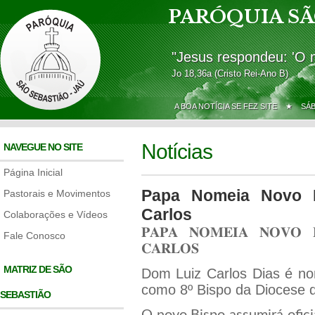
PARÓQUIA SÃ
"Jesus respondeu: 'O 
Jo 18,36a (Cristo Rei-Ano B)
A BOA NOTÍCIA SE FEZ SITE ★
SÁ
Notícias
NAVEGUE NO SITE
Página Inicial
Papa Nomeia Novo 
Pastorais e Movimentos
Carlos
Colaborações e Vídeos
𝐏𝐀𝐏𝐀 𝐍𝐎𝐌𝐄𝐈𝐀 𝐍𝐎𝐕𝐎 𝐁
Fale Conosco
𝐂𝐀𝐑𝐋𝐎𝐒
MATRIZ DE SÃO
Dom Luiz Carlos Dias é no
como 8º Bispo da Diocese 
SEBASTIÃO