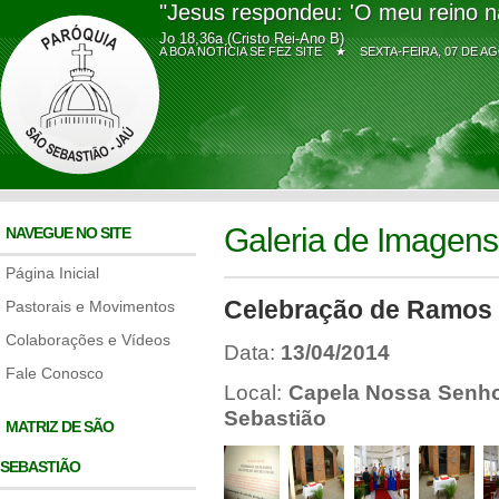
"Jesus respondeu: 'O meu reino n
Jo 18,36a (Cristo Rei-Ano B)
A BOA NOTÍCIA SE FEZ SITE ★
SEXTA-FEIRA, 07 DE
Galeria de Imagens
NAVEGUE NO SITE
Página Inicial
Celebração de Ramos
Pastorais e Movimentos
Colaborações e Vídeos
Data:
13/04/2014
Fale Conosco
Local:
Capela Nossa Senho
Sebastião
MATRIZ DE SÃO
SEBASTIÃO