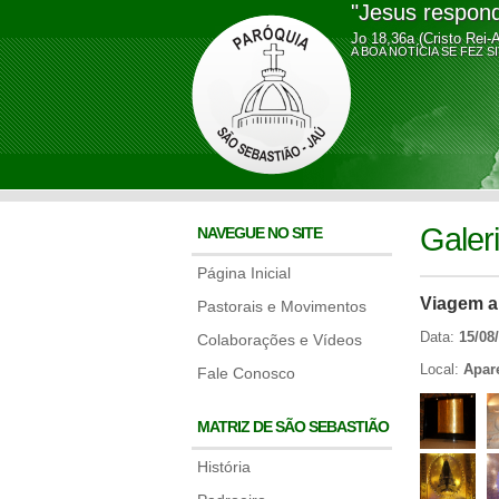
"Jesus respond
Jo 18,36a (Cristo Rei-
A BOA NOTÍCIA SE FE
Galer
NAVEGUE NO SITE
Página Inicial
Viagem a
Pastorais e Movimentos
Data:
15/08
Colaborações e Vídeos
Local:
Apar
Fale Conosco
MATRIZ DE SÃO SEBASTIÃO
História