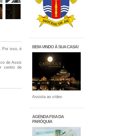
BEM-VINDO À SUA CASA!
 Por isso, é
.
sco de Assis
r centro de
Assista ao vídeo
AGENDA FIXA DA
PARÓQUIA