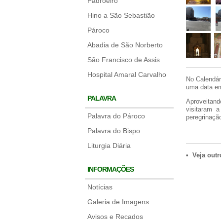
Padroeiro
Hino a São Sebastião
Pároco
Abadia de São Norberto
São Francisco de Assis
Hospital Amaral Carvalho
No Calendár
uma data em
PALAVRA
Aproveitand
visitaram 
Palavra do Pároco
peregrinaçã
Palavra do Bispo
Liturgia Diária
• Veja outr
INFORMAÇÕES
Notícias
Galeria de Imagens
Avisos e Recados