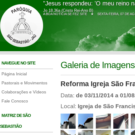
"Jesus respondeu: 'O meu reino n
Jo 18,36a (Cristo Rei-Ano B)
A BOA NOTÍCIA SE FEZ SITE ★
SEXTA-FEIRA, 07 DE
Galeria de Imagens
NAVEGUE NO SITE
Página Inicial
Reforma Igreja São Fr
Pastorais e Movimentos
Colaborações e Vídeos
Data:
de 03/11/2014 a 01/0
Fale Conosco
Local:
Igreja de São Franci
MATRIZ DE SÃO
SEBASTIÃO